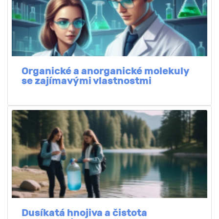
Organické a anorganické molekuly
se zajímavými vlastnostmi
Dusíkatá hnojiva a čistota