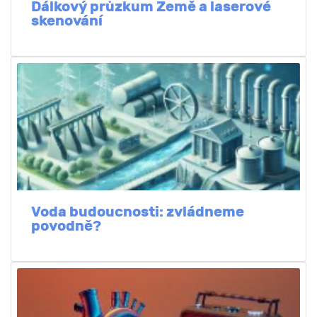
Dálkový průzkum Země a laserové
skenování
Voda budoucnosti: zvládneme
povodně?