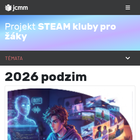
STEAM kluby pro
Projekt
žáky
TÉMATA
2026 podzim