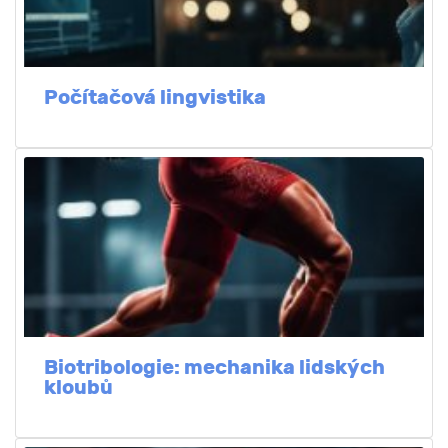
Počítačová lingvistika
Biotribologie: mechanika lidských
kloubů