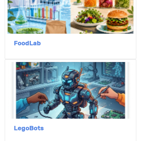
FoodLab
LegoBots