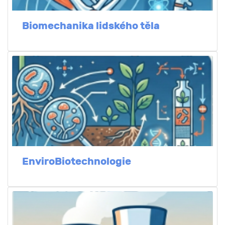
Biomechanika lidského těla
EnviroBiotechnologie