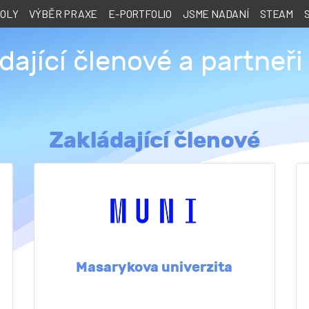
KOLY
VÝBĚR PRAXE
E-PORTFOLIO
JSME NADANÍ
STEAM
dající členové a partneři
Zakládající členové
Masarykova univerzita