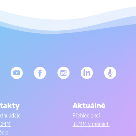
takty
Aktuálně
tní údaje
Přehled akcí
JCMM
JCMM v médiích
édia