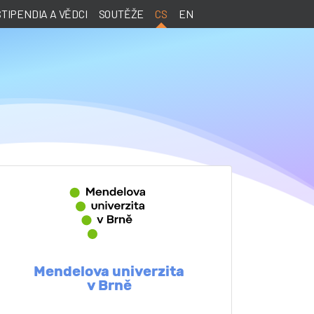
STIPENDIA A VĚDCI
SOUTĚŽE
CS
EN
Mendelova univerzita
v Brně