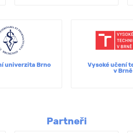
í univerzita Brno
Vysoké učení t
v Brně
Partneři