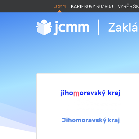
JCMM
KARIÉROVÝ ROZVOJ
VÝBĚR Š
Zaklá
Jihomoravský kraj