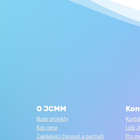
O JCMM
Kon
Naše projekty
Kontak
Kdo jsme
Lidé 
Zakládající členové a partneři
Pro m