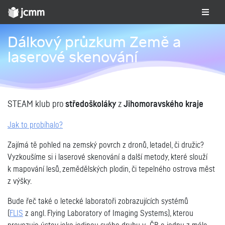
Dálkový průzkum Země a
laserové skenování
STEAM klub pro
středoškoláky
z
Jihomoravského kraje
Jak to probíhalo?
Zajímá tě pohled na zemský povrch z dronů, letadel, či družic?
Vyzkoušíme si i laserové skenování a další metody, které slouží
k mapování lesů, zemědělských plodin, či tepelného ostrova měst
z výšky.
Bude řeč také o letecké laboratoři zobrazujících systémů
(
FLIS
z angl. Flying Laboratory of Imaging Systems), kterou