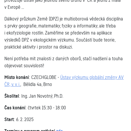
provozuje ústav jako jedinou svého druhu v ČR a jednu z mála
v Evropě ...
Dálkový průzkum Země (DPZ) je multioborová vědecká disciplína
s prvky geografie, matematiky, fyziky a informatiky, ale třeba
i ekofyziologie rostlin. Zaměříme se především na aplikace
výsledků DPZ v ekologickém výzkumu.
Součástí bude teorie,
praktické aktivity i prostor na diskuzi.
Není potřeba mít znalosti z daných oborů, stačí nadšení a touha
objevovat souvislosti!
Místo konání
: CZECHGLOBE -
Ústav výzkumu globální změny AV
ČR, v. v. i
.
, Bělidla 4a, Brno
Školitel
: Ing. Jan Novotný, Ph.D.
Čas konání
: čtvrtek
15:30 - 18:00
Start
: 6. 2. 2025