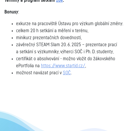
Termíny a p
rogram setkání
zde
.
Bonusy
:
exkurze na pracoviště Ústavu pro výzkum globální změny.
celkem 20 h setkání a měření v terénu,
minikurz prezentačních dovedností,
závěrečný STEAM Slam 20. 6. 2025 – prezentace prací
a setkání s výzkumníky, výherci SOČ i Ph. D. studenty,
certifikát o absolvování - možno vložit do žákovského
ePortfolia na
https://www.startid.cz/
,
možnost navázat prací v
SOČ
.