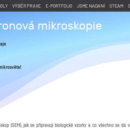
KOLY
VÝBĚR PRAXE
E-PORTFOLIO
JSME NADANÍ
STEAM
ronová mikroskopie
aje
 mikrosvěta!
oskop (SEM), jak se připravují biologické vzorky a co všechno se dá