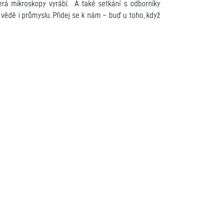
která mikroskopy vyrábí. A také setkání s odborníky
 vědě i průmyslu. Přidej se k nám – buď u toho, když