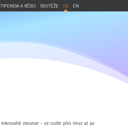
STIPENDIA A VĚDCI
SOUTĚŽE
CS
EN
 v mikrosvětě zkoumat – od rostlin přes hmyz až po