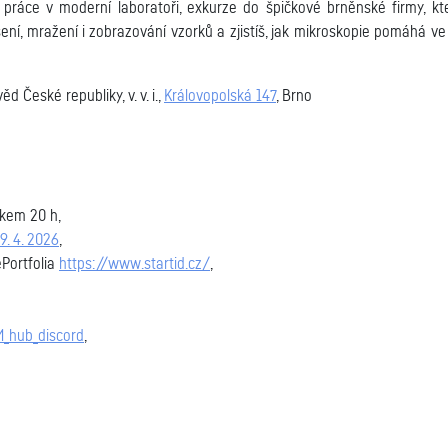
y, práce v moderní laboratoři, exkurze do špičkové brněnské firmy, 
ní, mražení i zobrazování vzorků a zjistíš, jak mikroskopie pomáhá ve
 České republiky, v. v. i.,
Královopolská 147
, Brno
lkem 20 h,
9. 4. 2026
,
ePortfolia
https://www.startid.cz/
,
_hub_discord
,