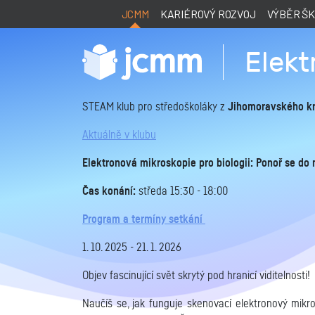
JCMM
KARIÉROVÝ ROZVOJ
VÝBĚR Š
Elekt
STEAM klub pro středoškoláky z
Jihomoravského kr
Aktuálně v klubu
Elektronová mikroskopie pro biologii: Ponoř se do
Čas konání:
středa 15:30 - 18:00
Program a termíny setkání
1. 10. 2025 - 21. 1. 2026
Objev fascinující svět skrytý pod hranicí viditelnosti!
Naučíš se, jak funguje skenovací elektronový mikr