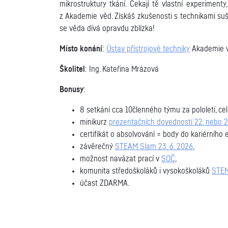
mikrostruktury tkání. Čekají tě vlastní experiment
z Akademie věd. Získáš zkušenosti s technikami suše
se věda dívá opravdu zblízka!
Místo konání
:
Ústav přístrojové techniky
Akademie věd
Školitel
:
Ing. Kateřina Mrázová
Bonusy
:
8 setkání cca 10členného týmu za pololetí, ce
minikurz
prezentačních dovedností 22. nebo 2
certifikát o absolvování = body do kariérního 
závěrečný
STEAM Slam 23. 6. 2026
,
možnost navázat prací v
SOČ
,
komunita středoškoláků i vysokoškoláků
STEM
účast ZDARMA.