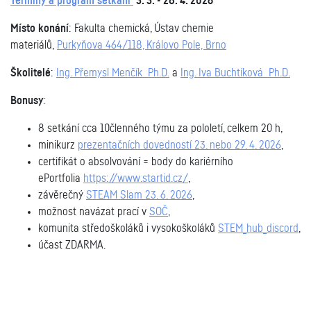
Termíny a program setkání
3. 3. - 28. 4. 2026
Místo konání
:
Fakulta chemická, Ústav chemie
materiálů,
Purkyňova 464/118, Královo Pole,
Brno
Školitelé
:
Ing. Přemysl Menčík Ph.D.
a
Ing. Iva Buchtíková Ph.D.
Bonusy
:
8 setkání cca 10členného týmu za pololetí, celkem 20 h,
minikurz
prezentačních dovedností 23. nebo 29. 4. 2026
,
certifikát o absolvování = body do kariérního
ePortfolia
https://www.startid.cz/
,
závěrečný
STEAM Slam 23. 6. 2026
,
možnost navázat prací v
SOČ
,
komunita středoškoláků i vysokoškoláků
STEM_hub_discord
,
účast ZDARMA.