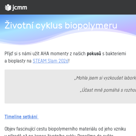
Životní cyklus biopolymeru
Přijď si s námi užít AHA momenty z našich
pokusů
s bakteriemi
a bioplasty na
STEAM Slam 2026
!
„Mohla jsem si vyzkoušet labork
„Účast mně pomáhá s rozhod
Timeline setkání
Objev fascinující cestu biopolymerního materiálu od jeho vzniku