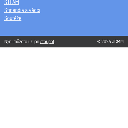
STEAM
Stipendia a vědci
Soutěže
Nyní můžete už jen
stoupat
.
© 2026 JCMM