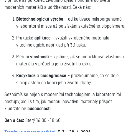
v přírodě až po konec životního cyklu. Ponoříme do světa
moderních materiálů a udržitelnosti. Čeká nás:
Biotechnologická výroba
– od kultivace mikroorganismů
v laboratorní misce až po získání skutečného biopolymeru.
Praktické
aplikace
– využití vyrobeného materiálu
v technologiích, například při 3D tisku.
Měření
vlastností
– zjistíme, jak se mění klíčové vlastnosti
materiálu v průběhu jeho životního cyklu.
Recyklace
a
biodegradace
– prozkoumáme, co se děje
s bioplastem na konci jeho životní dráhy.
Seznámíš se nejen s moderními technologiemi a laboratorními
postupy, ale i s tím, jak mohou inovativní materiály přispět
k udržitelné
budoucnosti
.
Den a čas:
úterý 16:00 - 18:30