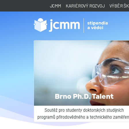
JCMM
KARIÉROVÝ ROZVOJ
VÝBĚR Š
Brno Ph.D. Talent
Soutěž pro studenty doktorských studijních
programů přírodovědného a technického zaměření