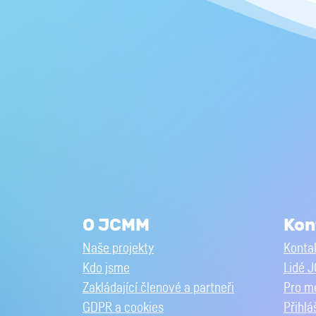
O JCMM
Kon
Naše projekty
Kontak
Kdo jsme
Lidé 
Zakládající členové a partneři
Pro m
GDPR a cookies
Přihlá