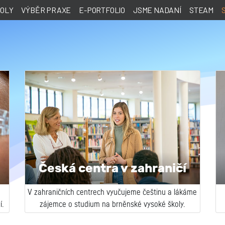
KOLY
VÝBĚR PRAXE
E-PORTFOLIO
JSME NADANÍ
STEAM
Česká centra v zahraničí
V zahraničních centrech vyučujeme češtinu a lákáme
.
zájemce o studium na brněnské vysoké školy.