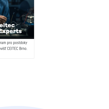
eitec
Experts
gram pro postdoky
ovišť CEITEC Brno.