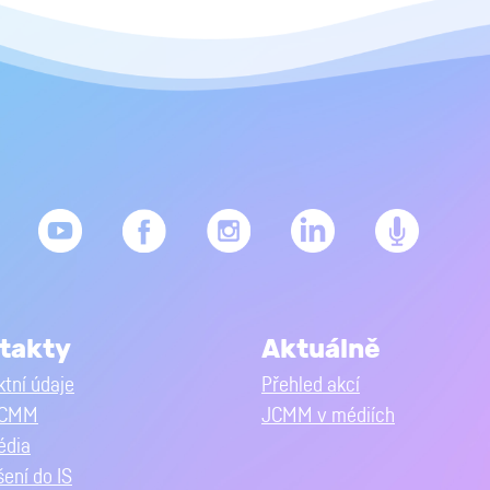
takty
Aktuálně
tní údaje
Přehled akcí
JCMM
JCMM v médiích
édia
šení do IS