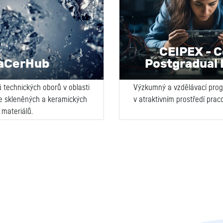
CEIPEX - C
aCerHub
Postgradual 
 technických oborů v oblasti
Výzkumný a vzdělávací pro
e skleněných a keramických
v atraktivním prostředí prac
materiálů.