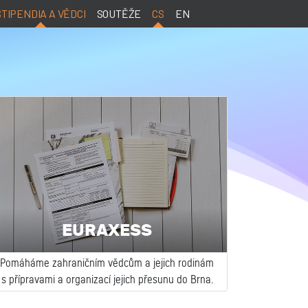
STIPENDIA A VĚDCI
SOUTĚŽE
CS
EN
EURAXESS
Pomáháme zahraničním vědcům a jejich rodinám
s přípravami a organizací jejich přesunu do Brna.