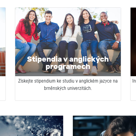
Stipendia v anglických
programech
Získejte stipendium ke studiu v anglickém jazyce na
I
brněnských univerzitách.