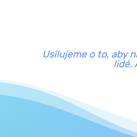
Usilujem
e o to, aby 
lidé.