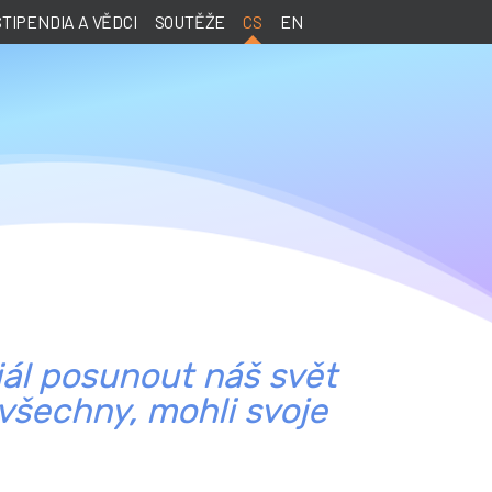
STIPENDIA A VĚDCI
SOUTĚŽE
CS
EN
iál posunout náš svět
 všechny, mohli svoje