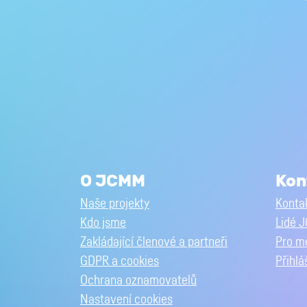
O JCMM
Kon
Naše projekty
Kontak
Kdo jsme
Lidé 
Zakládající členové a partneři
Pro m
GDPR a cookies
Přihlá
Ochrana oznamovatelů
Nastavení cookies