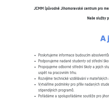
JCMM (původně Jihomoravské centrum pro mezin
Naše služby p
A 
Poskytujeme informace budoucím absolventům z
Podporujeme nadané studenty od střední škol
Propojujeme odborné střední školy a jejich st
uspět na pracovním trhu.
Rozvíjíme technické vzdělávání v mateřských 
Vytváříme podmínky pro příliv nadaných stude
stipendijních programů.
Pořádáme a spolupořádáme soutěže pro jihom