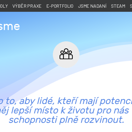
KOLY
VÝBĚR PRAXE
E-PORTFOLIO
JSME NADANÍ
STEAM
jsme
to, aby lidé, kteří mají potenc
ěj lepší místo k životu pro nás
schopnosti plně rozvinout.