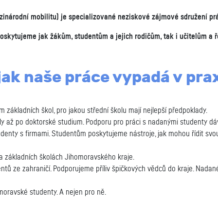
árodní mobilitu) je specializované neziskové zájmové sdružení prá
oskytujeme jak žákům, studentům a jejich rodičům, tak i učitelům a ř
jak naše práce vypadá v pra
ákladních škol, pro jakou střední školu mají nejlepší předpoklady.
y až po doktorské studium. Podporu pro práci s nadanými studenty d
udenty s firmami. Studentům poskytujeme nástroje, jak mohou řídit svou 
a základních školách Jihomoravského kraje.
ntů ze zahraničí. Podporujeme příliv špičkových vědců do kraje. Nada
oravské studenty. A nejen pro ně.