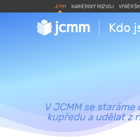
JCMM
KARIÉROVÝ ROZVOJ
VÝBĚR Š
Kdo 
V JCMM se staráme o 
kupředu a udělat z n