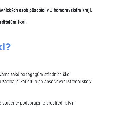
vnických osob působící v Jihomoravském kraji.
editelům škol.
xi?
áváme také pedagogům středních škol.
začínající kariéru a po absolvování střední školy
né studenty podporujeme prostřednictvím