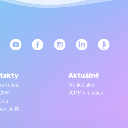
takty
Aktuálně
tní údaje
Přehled akcí
JCMM
JCMM v médiích
édia
šení do IS