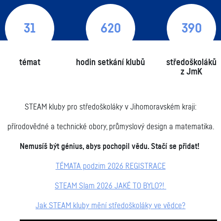
31
620
390
témat
hodin setkání klubů
středoškoláků
z JmK
STEAM kluby pro středoškoláky v Jihomoravském kraji:
přírodovědné a technické obory, průmyslový design a matematika.
Nemusíš být génius, abys pochopil vědu. Stačí se přidat!
TÉMATA podzim 2026 REGISTRACE
STEAM Slam 2026 JAKÉ TO BYLO?!
Jak STEAM kluby mění středoškoláky ve vědce?