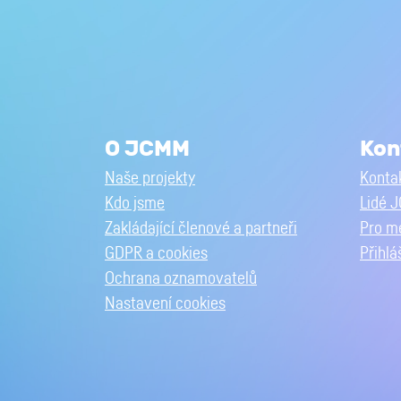
O JCMM
Kon
Naše projekty
Kontak
Kdo jsme
Lidé 
Zakládající členové a partneři
Pro m
GDPR a cookies
Přihlá
Ochrana oznamovatelů
Nastavení cookies