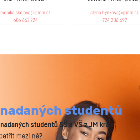
monika.skolova@jcmm.cz
alena.hynkova@jcmm.cz
606 661 224
724 206 697
 nadaných studentů
 nadaných studentů SŠ a VŠ z JM kraje.
patřit mezi ně?