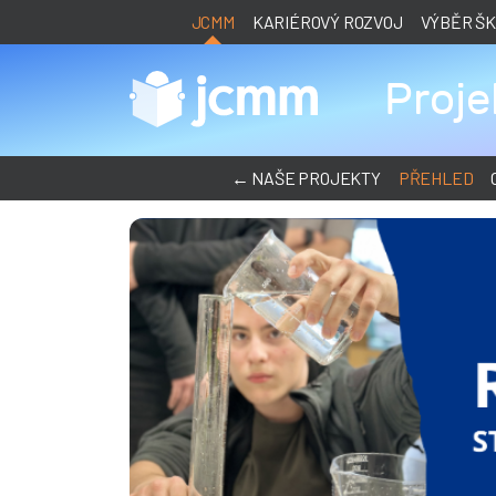
JCMM
KARIÉROVÝ ROZVOJ
VÝBĚR Š
Proj
← NAŠE PROJEKTY
PŘEHLED