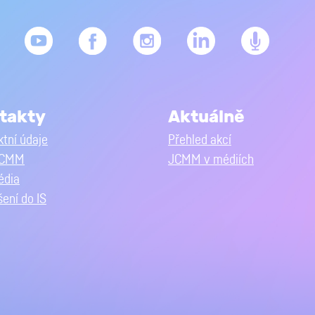
takty
Aktuálně
tní údaje
Přehled akcí
JCMM
JCMM v médiích
édia
šení do IS