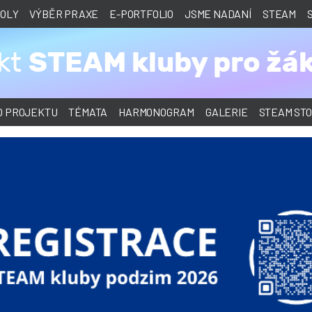
KOLY
VÝBĚR PRAXE
E-PORTFOLIO
JSME NADANÍ
STEAM
STEAM kluby pro žá
ekt
O PROJEKTU
TÉMATA
HARMONOGRAM
GALERIE
STEAM STO