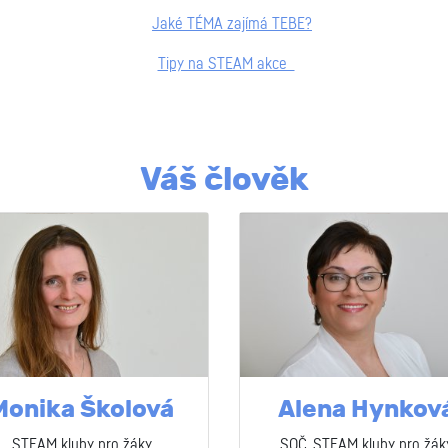
Jaké TÉMA zajímá TEBE?
Tipy na STEAM akce
Váš člověk
Monika Školová
Alena Hynkov
STEAM kluby pro žáky
SOČ, STEAM kluby pro žák