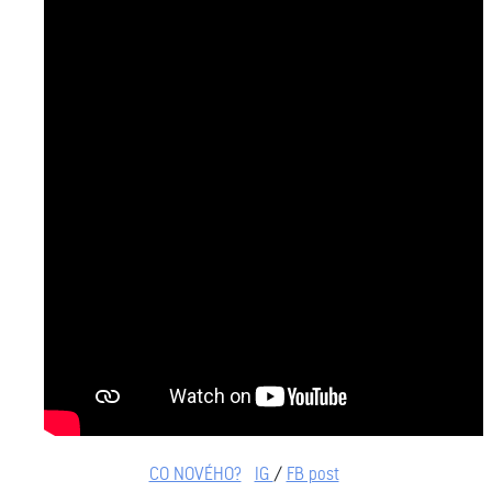
CO NOVÉHO?
IG
/
FB post