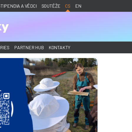
STIPENDIA A VĚDCI
SOUTĚŽE
CS
EN
ky
RIES
PARTNER HUB
KONTAKTY