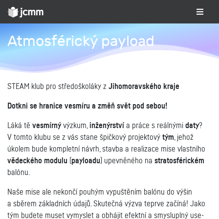
Atmosférický payload
STEAM klub pro středoškoláky z
Jihomoravského kraje
Dotkni se hranice vesmíru a změň svět pod sebou!
Láká tě
vesmírný
výzkum,
inženýrství
a práce s reálnými
daty
?
V tomto klubu se z vás stane špičkový projektový
tým
, jehož
úkolem bude kompletní návrh, stavba a realizace mise vlastního
vědeckého modulu
(
payloadu
) upevněného na
stratosférickém
balónu.
Naše mise ale nekončí pouhým vypuštěním balónu do výšin
a sběrem základních údajů. Skutečná výzva teprve začíná! Jako
tým budete muset vymyslet a obhájit efektní a smysluplný use-