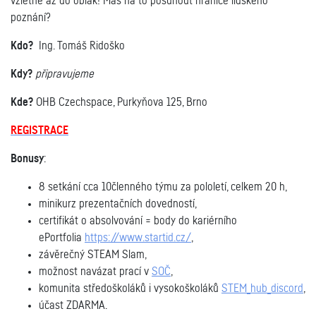
vzlétne až do oblak! Máš na to posunout hranice lidského
poznání?
Kdo?
Ing. Tomáš Ridoško
Kdy?
připravujeme
Kde?
OHB Czechspace, Purkyňova 125, Brno
REGISTRACE
Bonusy
:
8 setkání cca 10členného týmu za pololetí, celkem 20 h,
minikurz prezentačních dovedností,
certifikát o absolvování = body do kariérního
ePortfolia
https://www.startid.cz/
,
závěrečný
STEAM
Slam
,
možnost navázat prací v
SOČ
,
komunita středoškoláků i vysokoškoláků
STEM_hub_discord
,
účast ZDARMA.