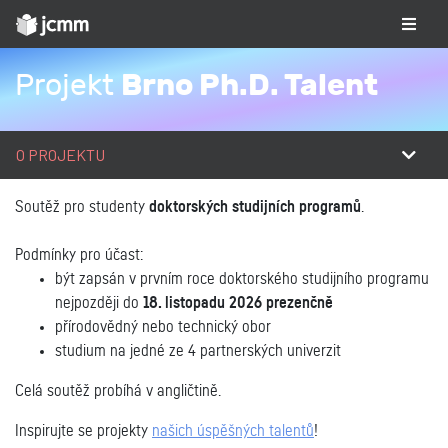
Brno Ph.D. Talent
Projekt
O PROJEKTU
Soutěž pro studenty
doktorských studijních programů
.
Podmínky pro účast:
být zapsán v prvním roce doktorského studijního programu
nejpozději do
18. listopadu 2026 prezenčně
přírodovědný nebo technický obor
studium
na jedné ze 4 partnerských univerzit
Celá soutěž probíhá v angličtině.
Inspirujte se projekty
našich úspěšných talentů
!