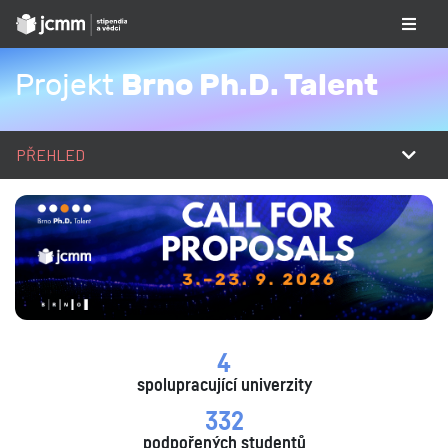
Brno Ph.D. Talent
Projekt
PŘEHLED
4
spolupracující univerzity
332
podpořených studentů