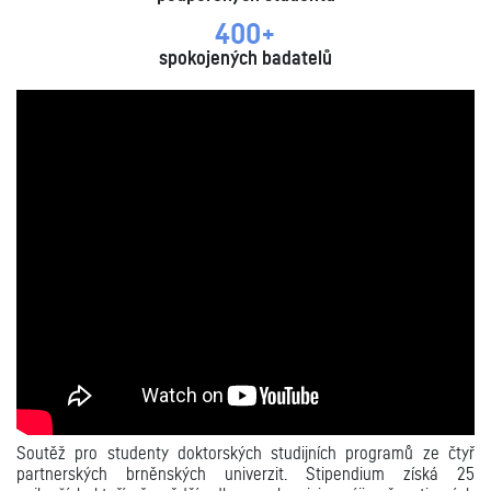
400+
spokojených badatelů
Soutěž pro studenty doktorských studijních programů ze čtyř
partnerských brněnských univerzit. Stipendium získá 25