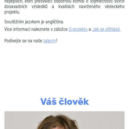
nejlepších, kteří přesvědčí odbornou komisi o výjimečnosti svých
dosavadních výsledků a kvalitách navrženého vědeckého
projektu.
Soutěžním jazykem je angličtina.
Více informací naleznete v záložce
O projektu
a
Jak se přihlásit
.
Podívejte se na naše
talenty
!
Váš člověk