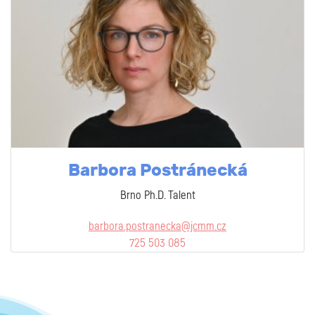
Barbora Postránecká
Brno Ph.D. Talent
barbora.postranecka@jcmm.cz
725 503 085