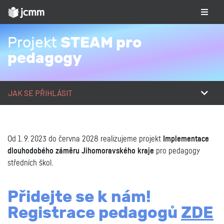
STEAM pro
Projekt
pedagogy
JAK SE PŘIHLÁSIT
Od 1. 9. 2023 do června 2028 realizujeme projekt
Implementace
dlouhodobého záměru Jihomoravského kraje
pro pedagogy
středních škol.
Přidejte se k nám!
Registrace pedagogů
ZDE