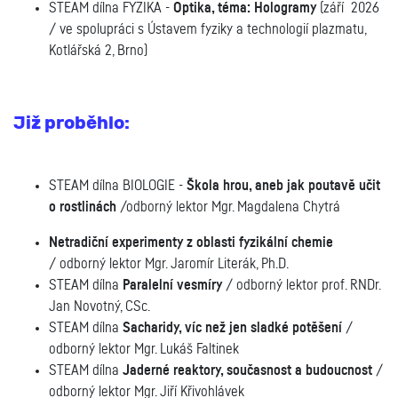
STEAM dílna FYZIKA -
Optika, téma: Hologramy
(září 2026
/ ve spolupráci s Ústavem fyziky a technologií plazmatu,
Kotlářská 2, Brno)
Již proběhlo:
STEAM dílna BIOLOGIE -
Škola hrou, aneb jak poutavě učit
o rostlinách
/odborný lektor Mgr. Magdalena Chytrá
Netradiční experimenty z oblasti fyzikální chemie
/ odborný lektor Mgr. Jaromír Literák, Ph.D.
STEAM dílna
Paralelní vesmíry
/ odborný lektor prof. RNDr.
Jan Novotný, CSc.
STEAM dílna
Sacharidy, víc než jen sladké potěšení
/
odborný lektor Mgr. Lukáš Faltinek
STEAM dílna
Jaderné reaktory, současnost a budoucnost
/
odborný lektor Mgr. Jiří Křivohlávek