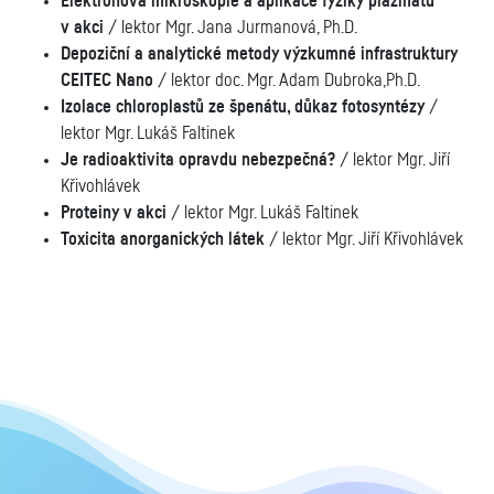
Elektronová mikroskopie a aplikace fyziky plazmatu
v akci
/ lektor Mgr. Jana Jurmanová, Ph.D.
Depoziční a analytické metody výzkumné infrastruktury
CEITEC Nano
/ lektor doc. Mgr. Adam Dubroka,Ph.D.
Izolace chloroplastů ze špenátu, důkaz fotosyntézy
/
lektor Mgr. Lukáš Faltinek
Je radioaktivita opravdu nebezpečná?
/ lektor Mgr. Jiří
Křivohlávek
Proteiny v akci
/ lektor Mgr. Lukáš Faltinek
Toxicita anorganických látek
/ lektor Mgr. Jiří Křivohlávek