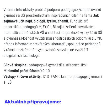
V rámci této aktivity probíhá podpora pedagogických pracovníků
gymnázií a SŠ prostřednictvím inspirativních dílen na téma
Jak
zajímavě učit např. biologii, fyziku, chemii.
Fungující síť
odborníků a pedagogů M, FY, Ch, Bi zajistí sdílení inovativních
materiálů z brněnských VŠ a institucí do praktické výuky žáků SŠ
a gymnázií. Možnost využití zkušeností českých odborníků z JMK,
přenos informací z otevřených laboratoří , spolupráce pedagogů
v rámci mezipředmětových vztahů, smysluplné využití IT
a digitálních technologií.
Cílová skupina:
pedagogové gymnázií a středních škol
Minimální počet účastníků:
10
Výstupy klíčové aktivity:
12 STEAM dílen pro pedagogy gymnázií
a SŠ
Aktuálně připravujeme: