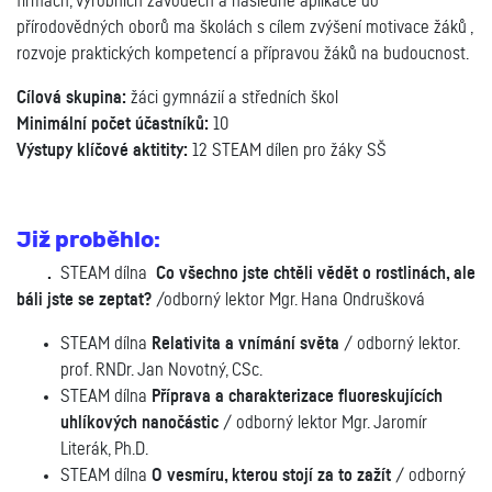
firmách, výrobních závodech a následně aplikace do
přírodovědných oborů ma školách s cílem zvýšení motivace žáků ,
rozvoje praktických kompetencí a přípravou žáků na budoucnost.
Cílová skupina:
žáci gymnázií a středních škol
Minimální počet účastníků:
10
Výstupy klíčové aktitity:
12 STEAM dílen pro žáky SŠ
Již proběhlo:
.
STEAM dílna
Co všechno jste chtěli vědět o rostlinách, ale
báli jste se zeptat?
/odborný lektor Mgr. Hana Ondrušková
STEAM dílna
Relativita a vnímání světa
/ odborný lektor.
prof. RNDr. Jan Novotný, CSc.
STEAM dílna
Příprava a charakterizace fluoreskujících
uhlíkových nanočástic
/ odborný lektor Mgr. Jaromír
Literák, Ph.D.
STEAM dílna
O vesmíru, kterou stojí za to zažít
/ odborný