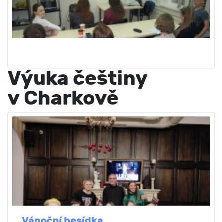
Výuka češtiny
v Charkově
Vánoční besídka