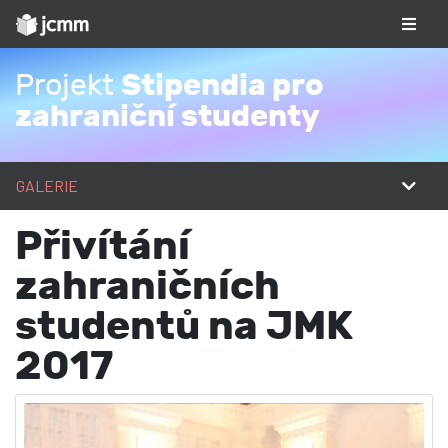
Stipendia pro
Projekt
zahraniční studenty
GALERIE
Přivítání
zahraničních
studentů na JMK
2017