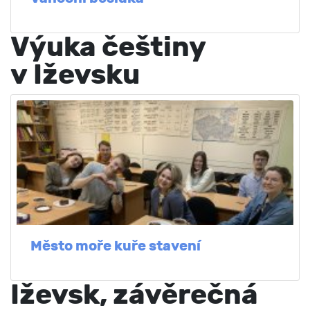
Výuka češtiny
v Iževsku
Město moře kuře stavení
Iževsk, závěrečná