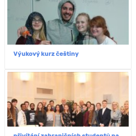
Výukový kurz češtiny
přivítání zahraničních studentů na