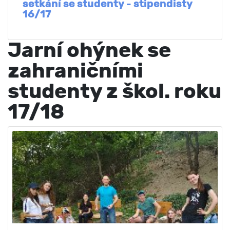
setkání se studenty - stipendisty
16/17
Jarní ohýnek se
zahraničními
studenty z škol. roku
17/18