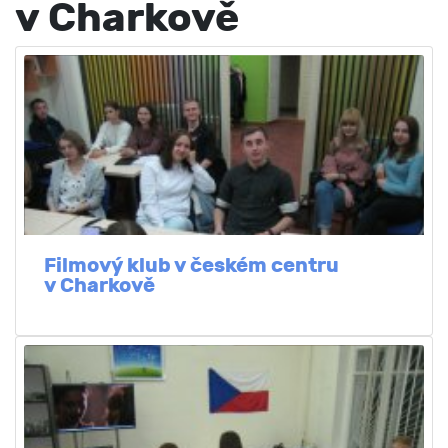
v Charkově
Filmový klub v českém centru
v Charkově