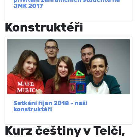
JMK 2017
Konstruktéři
Setkání říjen 2018 - naši
konstruktéři
Kurz češtiny v Telči,