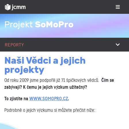
SoMoPro
Projekt
REPORTY
Naši Vědci a jejich
projekty
Od roku 2009 jsme podpořili již 71 špičkových vědců.
Čím se
zabývají? K čemu je jejich výzkum užitečný?
To zjistíte na
WWW.SOMOPRO.CZ
.
Podrobně o jejich výzkumu si můžete přečíst níže: