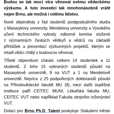
Budou se tak moci více věnovat svému vědeckému
výzkumu. A tuto investici tak mnohonásobně vrátit
nejen Brnu, ale možná i celému lidstvu.
Nové stipendisty z řad studentů postgraduálního studia
z Masarykovy univerzity, Mendelovy univerzity a Vysokého
učení technického vybraly odborné komise složené
z významných českých vědkyň a vědců na základě
přihlášek a prezentací výzkumných projektů, kterým se
mladí vědci chtějí v budoucnu věnovat.
Tříleté stipendium získalo celkem 14 studentek a 11
studentů. Z toho 15 vybraných studentů působí na
Masarykově univerzitě, 9 na VUT a 1 na Mendelově
univerzitě. Nejvíce z 25 podpořených doktorandů působí
na Přírodovědecké fakultě MU (9), mezi další úspěšné
instituce patří CEITEC MUNI, Lékařská fakulta MU,
CEITEC VUT nebo například Fakulta strojního inženýrství
VUT.
Dotaci pro
Brno Ph.D. Talent
poskytuje Statutární město