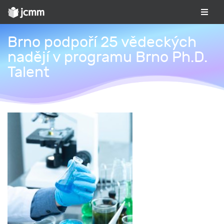
Brno podpoří 25 vědeckých
nadějí v programu Brno Ph.D.
Talent