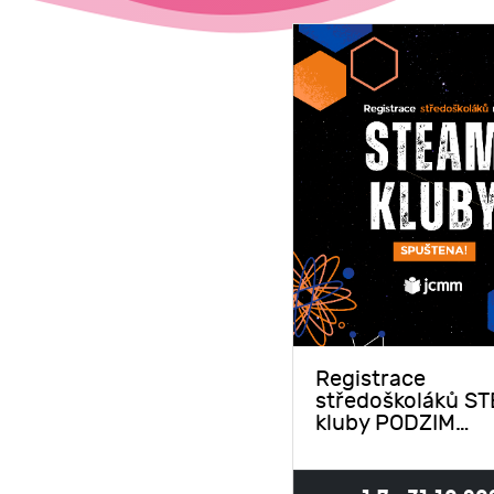
Registrace
středoškoláků S
kluby PODZIM…