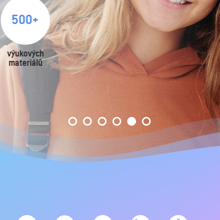
zodpovězených
dotazů k mobilitě
vědců do/z ČR
ročně