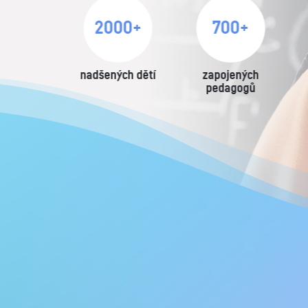
podpořených
česká zahraniční
vědců formou
centra
stipendií