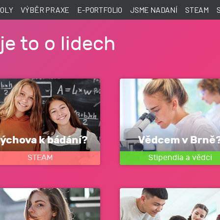
KOLY
VÝBĚR PRAXE
E-PORTFOLIO
JSME NADANÍ
STEAM
je to o lidech
ýchova k bádání?
Vědcem v Brně
STEAM
Stipendia a vědci