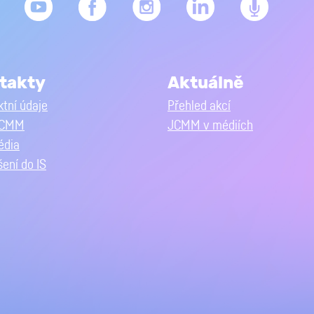
takty
Aktuálně
tní údaje
Přehled akcí
JCMM
JCMM v médiích
édia
šení do IS