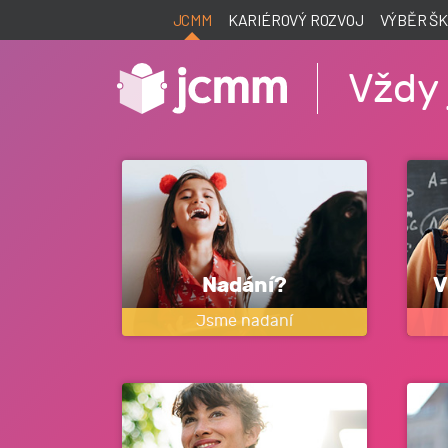
JCMM
KARIÉROVÝ ROZVOJ
VÝBĚR Š
Vždy 
Nadání?
V
Jsme nadaní