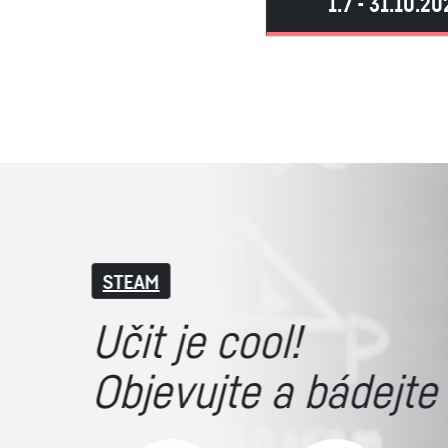
1.7 - 31.10.20
Stipendia a vědci
Lákáme na jižní M
500+
2