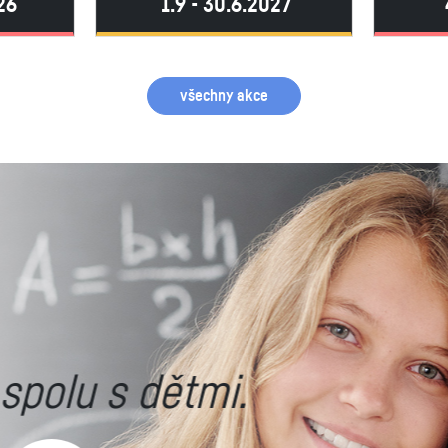
26
1.9 - 30.6.2027
všechny akce
oravu světové mozky.
750+