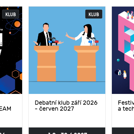
KLUB
KLUB
Debatní klub září 2026
Festi
TEAM
- červen 2027
a tec