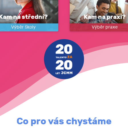
Kam na střední?
Kam na praxi?
Výběr školy
Výběr praxe
Co pro vás chystáme