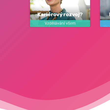
Kariérový rozvoj?
Vzdělávání všem