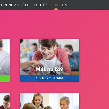
STIPENDIA A VĚDCI
SOUTĚŽE
CS
EN
?
Máš na to?
Soutěže JCMM