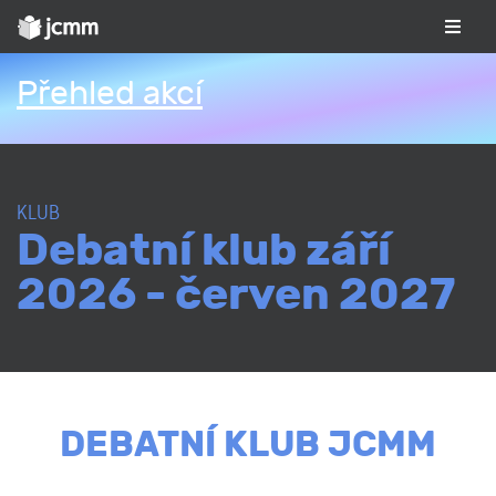
Přehled akcí
KLUB
Debatní klub září
2026 - červen 2027
DEBATNÍ KLUB JCMM