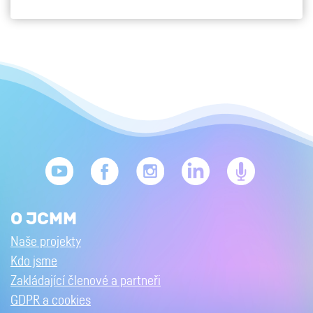
O JCMM
Naše projekty
Kdo jsme
Zakládající členové a partneři
GDPR a cookies