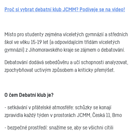
Proč si vybrat debatní klub JCMM? Podíveje se na video!
Místo pro studenty zejména víceletých gymnázií a středních
škol ve věku 15-19 let (a odpovídajícím třídám víceletých
gymnázií) z Jihomoravského kraje se zájmem o debatování.
Debatování dodává sebedůvěru a učí schopnosti analyzovat,
zpochybňovat uctivým způsobem a kriticky přemýšet.
O čem Debatní klub je?
- setkávání v přátelské atmosféře: schůzky se konají
zpravidla každý týden v prostorách JCMM, Česká 11, Brno
- bezpečné prostředí: snažíme se, aby se všichni cítili