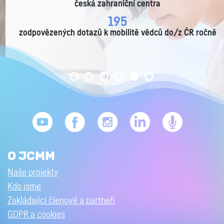
česká zahraniční centra
405
zodpovězených dotazů k mobilitě vědců do/z ČR ročně
O JCMM
Naše projekty
Kdo jsme
Zakládající členové a partneři
GDPR a cookies