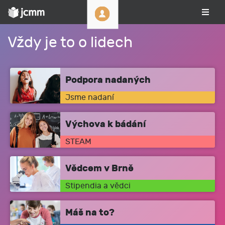
Vždy je to o lidech
Podpora nadaných
Jsme nadaní
Výchova k bádání
STEAM
Vědcem v Brně
Stipendia a vědci
Máš na to?