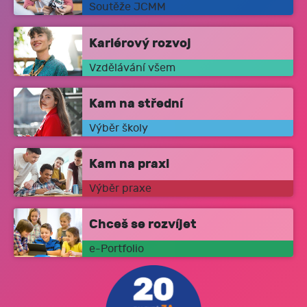
Soutěže JCMM
Kariérový rozvoj
Vzdělávání všem
Kam na střední
Výběr školy
Kam na praxi
Výběr praxe
Chceš se rozvíjet
e-Portfolio