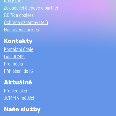
Kdo jsme
Zakládající členové a partneři
GDPR a cookies
Ochrana oznamovatelů
Nastavení cookies
Kontakty
Kontaktní údaje
Lidé JCMM
Pro média
Přihlášení do IS
Aktuálně
Přehled akcí
JCMM v médiích
Naše služby