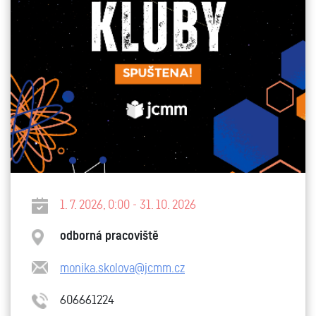
1. 7. 2026, 0:00 - 31. 10. 2026
odborná pracoviště
monika.skolova@jcmm.cz
606661224