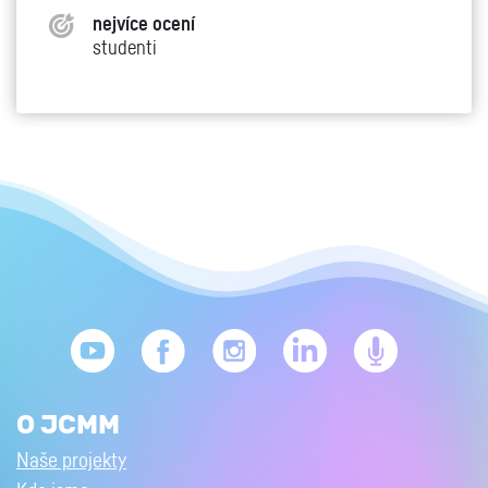
nejvíce ocení
studenti
O JCMM
Naše projekty