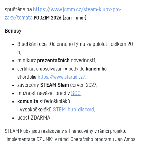
spuštěna na
https://www.jcmm.cz/steam-kluby-pro-
zaky/temata
PODZIM 2026 (září - únor)
Bonusy
:
8 setkání cca 10členného týmu za pololetí, celkem 20
h,
minikurz
prezentačních
dovedn
ostí
,
certifikát o absolvování = body do
kariérního
ePortfolia
https://www.startid.cz/
,
závěrečný
STEAM Slam
červen 2027,
možnost navázat prací v
SOČ
,
komunita
středoškoláků
i vysokoškoláků
STEM_hub_discord
,
účast ZDARMA.
STEAM kluby jsou realizovány a financovány v rámci projektu
„Implementace DZ JMK“ v rámci Operačního programu Jan Amos