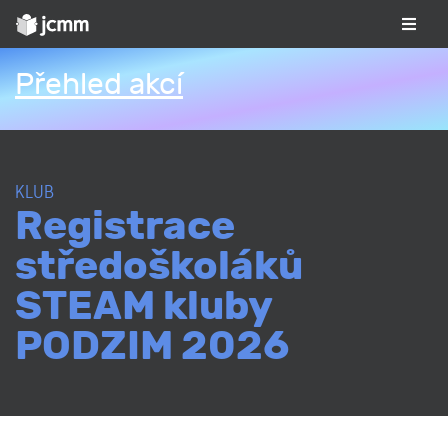
Přehled akcí
KLUB
Registrace
středoškoláků
STEAM kluby
PODZIM 2026