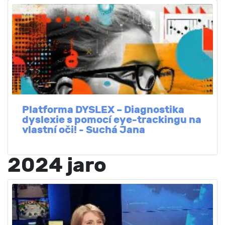
Platforma DYSLEX – Diagnostika
dyslexie s pomocí eye-trackingu na
vlastní oči! - Suchá Jana
2024 jaro