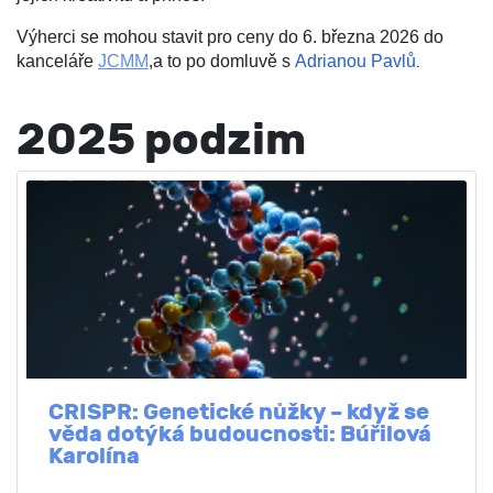
Výherci se mohou stavit pro ceny do 6. března 2026 do
kanceláře
JCMM
,a to
po domluvě s
Adrianou Pavlů
.
2025 podzim
CRISPR: Genetické nůžky – když se
věda dotýká budoucnosti: Búřilová
Karolína