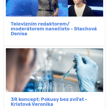
Televizním redaktorem/
moderátorem nanečisto - Stachová
Denisa
3R koncept: Pokusy bez zvířat -
Kristová Veronika