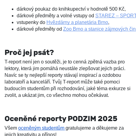
dárkový poukaz do knihkupectví v hodnotě 500 Kč,
dárkové předměty a volné vstupy od 
STAREZ – SPORT,
vstupenky do 
Hvězdárny a planetária Brno
,
dárkové předměty od 
Zoo Brno a stanice zájmových čin
Proč jej psát?
T-report není jen o soutěži, je to cenná zpětná vazba pro
lektory, která jim pomáhá neustále zlepšovat jejich práci.
Navíc se ty nejlepší reporty stávají inspirací a ozdobou
laboratoří a kanceláří.
Tvůj T-report může také pomoci
budoucím studentům při rozhodování, jaké téma exkurze si
zvolit, a ukázat jim, co všechno mohou očekávat.
Oceněné reporty PODZIM 2025
Všem
oceněným studentům
gratulujeme a děkujeme za
jejich kreativitu a přínos!