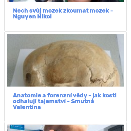
Nech svůj mozek zkoumat mozek -
Nguyen Nikol
Anatomie a forenzní vědy - jak kosti
odhalují tajemství - Smutná
Valentina