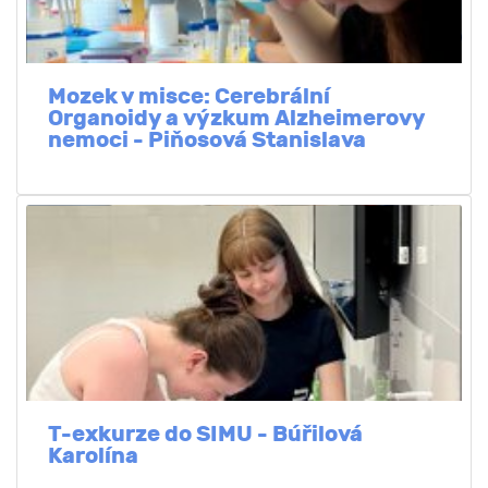
Mozek v misce: Cerebrální
Organoidy a výzkum Alzheimerovy
nemoci - Piňosová Stanislava
T-exkurze do SIMU - Búřilová
Karolína