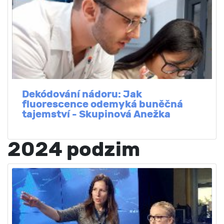
Dekódování nádoru: Jak
fluorescence odemyká buněčná
tajemství - Skupinová Anežka
2024 podzim