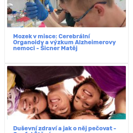
Mozek v misce: Cerebrální
Organoidy a výzkum Alzheimerovy
nemoci - Šicner Matěj
Duševní zdraví a jak o něj pečovat -