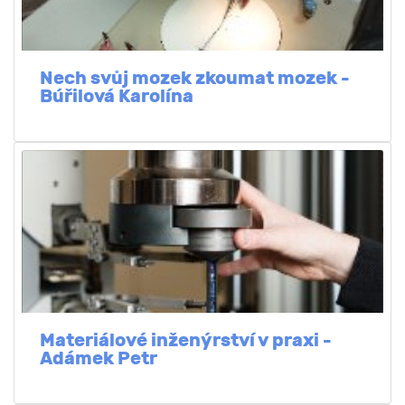
Nech svůj mozek zkoumat mozek -
Búřilová Karolína
Materiálové inženýrství v praxi -
Adámek Petr