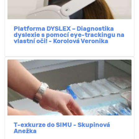
Platforma DYSLEX – Diagnostika
dyslexie s pomocí eye-trackingu na
vlastní oči! - Korolová Veronika
T-exkurze do SIMU - Skupinová
Anežka