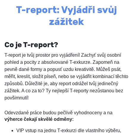
T-report: Vyjádři svůj
zážitek
Co je T-report?
T-report je tvůj prostor pro vyjádření! Zachyť svůj osobní
pohled a pocity z absolvované T-exkurze. Zapomeň na
pevně dané formy a popusť uzdu kreativitě. Můžeš psát,
měřit, kreslit, složit píseň, nebo se vyjádřit kombinací těchto
způsobů. Důležité je, aby report odrážel tvůj jedinečný
zážitek.
A co za to? Ty nejlepší T-reporty nezůstanou bez
povšimnutí!
Odevzdané práce budou pečlivě vyhodnoceny a na
výherce čekají skvělé odměny:
VIP vstup na jednu T-exkurzi dle vlastního výběru,