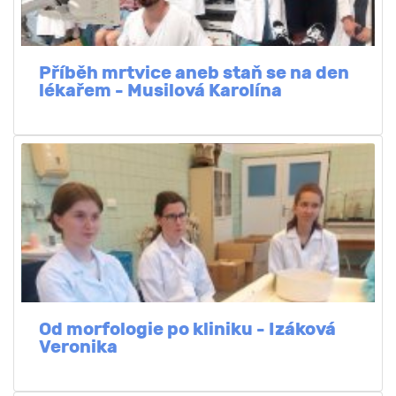
Příběh mrtvice aneb staň se na den
lékařem - Musilová Karolína
Od morfologie po kliniku - Izáková
Veronika