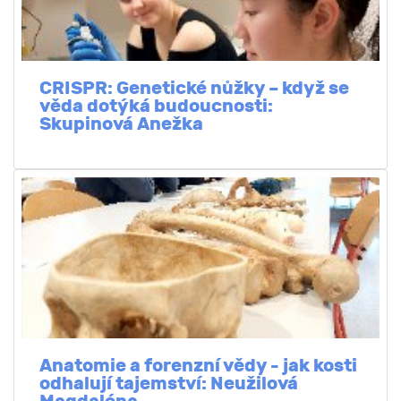
CRISPR: Genetické nůžky – když se
věda dotýká budoucnosti:
Skupinová Anežka
Anatomie a forenzní vědy - jak kosti
odhalují tajemství: Neužilová