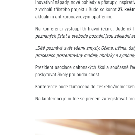
Inovativní nápady, nové pohledy a přístupy, inspira
z vrcholů tříletého projektu. Bude se konat
27. květ
aktuálním antikoronavirovým opatřením.
Na konferenci vystoupí tři hlavní řečníci. Jaderný 
poznaných jistot a svoboda poznání jsou základní a
„Dítě poznává svět všemi smysly. Očima, ušima, ús
procesech prezentovány modely, obrázky a symboly,
Prezident asociace daltonských škol a současně ř
poskytovat Školy pro budoucnost.
Konference bude tlumočena do českého/německého 
Na konferenci je nutné se předem zaregistrovat pros