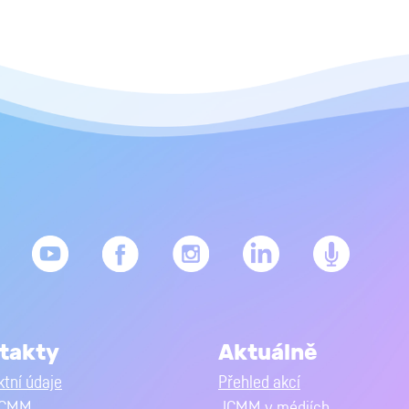
takty
Aktuálně
tní údaje
Přehled akcí
JCMM
JCMM v médiích