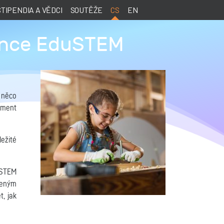
STIPENDIA A VĚDCI
SOUTĚŽE
CS
EN
ence EduSTEM
 něco
oment
ežité
uSTEM
jeným
, jak