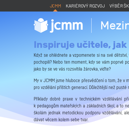
JCMM
KARIÉROVÝ ROZVOJ
VÝBĚR Š
Mezi
Inspiruje učitele, jak
Když se ohlédnete a vzpomenete si na své dětství,
pochopili? Nebo ten moment, kdy se vám poprvé pod
jako by se ve vás rozsvítila žárovka, viďte?
My v JCMM jsme hluboce přesvědčení o tom, že v mo
pro vzdělání příštích generací. Důležitější než pust
Příklady dobré praxe v technickém vzdělávání př
k pedagogům mateřských a základních škol, a to ne
školám jednak metodickou podporu vzdělávání, ale 
dávat věcem kolem sebe tvar.