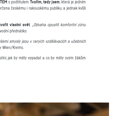
STEM
s podtitulem
Tvořím, tedy jsem
, která je jedním
 určena českému i rakouskému publiku, a jednak kvůli
vořit vlastní svět
.
„Odvaha opustit komfortní zónu
úvodní přednášky.
všemi smysly jsou v raných vzdělávacích a učebních
ly Wien/Krems.
stíní, jak by měly vypadat a co by měly svým žákům