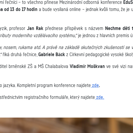
tivní řečníci – to všechno přinese Mezinárodní odborná konference
Edu
na od 13 do 17 hodin
a bude vysílaná online – jednak kvůli tomu, že je
fyzik, profesor
Jan Rak
přednese příspěvek s názvem
Nechme děti t
tributy moderního vzdělávacího systému,“
je jednou z hlavních premis 
ty, nosem, rukama atd. A právě na základě skutečných zkušeností se 
“
říká druhá řečnice,
Gabriele Bäck
z Církevní pedagogické vysoké ško
editel brněnské ZŠ a MŠ Chalabalova
Vladimír Moškvan
ve své vizi na
jazyka. Kompletní program konference najdete
zde
.
třednictvím registračního formuláře, který najdete
zde.