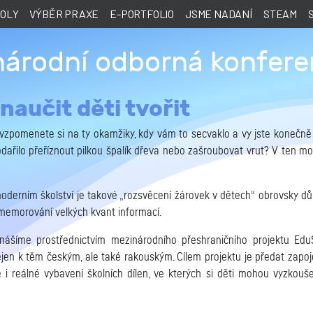
KOLY
VÝBĚR PRAXE
E-PORTFOLIO
JSME NADANÍ
STEAM
národní odborná konfer
 naučit děti tvořit
 vzpomenete si na ty okamžiky, kdy vám to secvaklo a vy jste konečně
ařilo přeříznout pilkou špalík dřeva nebo zašroubovat vrut? V ten m
derním školství je takové „rozsvěcení žárovek v dětech“ obrovsky důl
é memorování velkých kvant informací.
inášíme prostřednictvím mezinárodního přeshraničního projektu Ed
jen k těm českým, ale také rakouským. Cílem projektu je předat zapo
i reálné vybavení školních dílen, ve kterých si děti mohou vyzkoušet