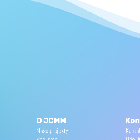
O JCMM
Kon
Naše projekty
Kontak
Kdo jsme
Lidé 