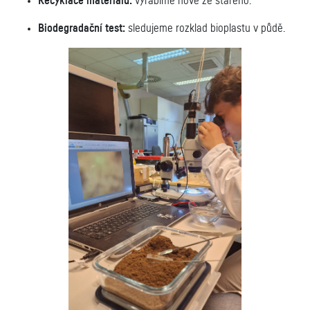
Recyklace materiálu:
vyrábíme nové ze starého.
Biodegradační test:
sledujeme rozklad bioplastu v půdě.