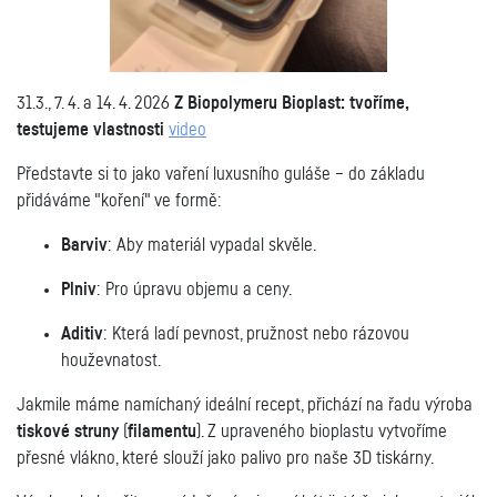
31.3., 7. 4. a 14. 4. 2026
Z Biopolymeru Bioplast: tvoříme,
testujeme vlastnosti
video
Představte si to jako vaření luxusního guláše – do základu
přidáváme "koření" ve formě:
Barviv
: Aby materiál vypadal skvěle.
Plniv
: Pro úpravu objemu a ceny.
Aditiv
: Která ladí pevnost, pružnost nebo rázovou
houževnatost.
Jakmile máme namíchaný ideální recept, přichází na řadu výroba
tiskové struny
(
filamentu
). Z upraveného bioplastu vytvoříme
přesné vlákno, které slouží jako palivo pro naše 3D tiskárny.