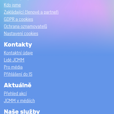
Kdo jsme
Zakládající členové a partneři
GDPR a cookies
Ochrana oznamovatelů
Nastavení cookies
Kontakty
Kontaktní údaje
Lidé JCMM
Pro média
Přihlášení do IS
Aktuálně
Přehled akcí
JCMM v médiích
Naše služby