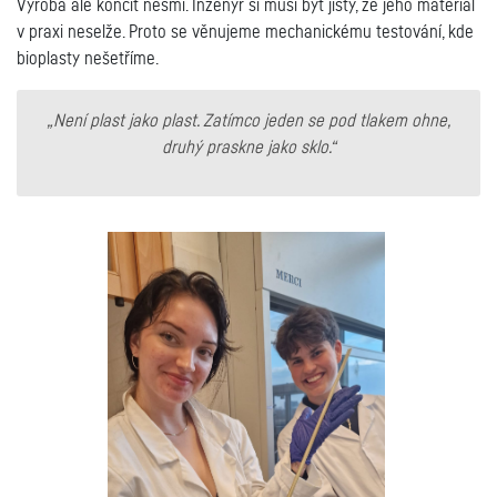
Výroba ale končit nesmí. Inženýr si musí být jistý, že jeho materiál
v praxi neselže. Proto se věnujeme mechanickému testování, kde
bioplasty nešetříme.
„Není plast jako plast. Zatímco jeden se pod tlakem ohne,
druhý praskne jako sklo.“