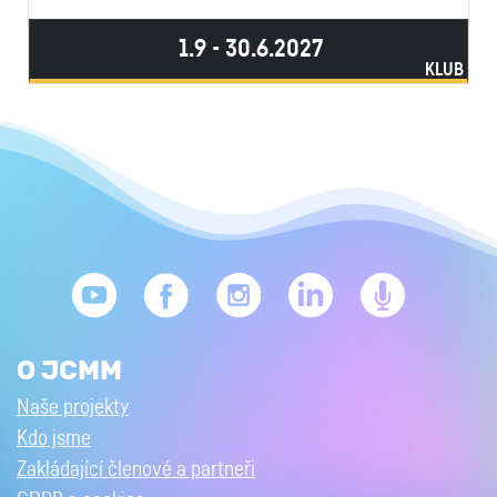
1.9 - 30.6.2027
KLUB
O JCMM
Naše projekty
Kdo jsme
Zakládající členové a partneři