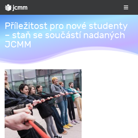
Příležitost pro nové studenty
– staň se součástí nadaných
JCMM