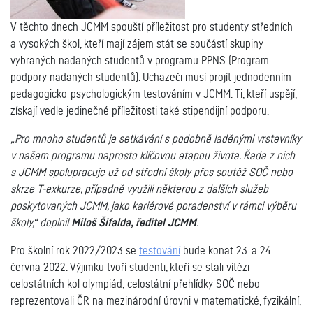
V těchto dnech JCMM spouští příležitost pro studenty středních
a vysokých škol, kteří mají zájem stát se součástí skupiny
vybraných nadaných studentů v programu PPNS (Program
podpory nadaných studentů). Uchazeči musí projít jednodenním
pedagogicko-psychologickým testováním v JCMM. Ti, kteří uspějí,
získají vedle jedinečné příležitosti také stipendijní podporu.
„Pro mnoho studentů je setkávání s podobně laděnými vrstevníky
v našem programu naprosto klíčovou etapou života. Řada z nich
s JCMM spolupracuje už od střední školy přes soutěž SOČ nebo
skrze T-exkurze, případně využili některou z dalších služeb
poskytovaných JCMM, jako kariérové poradenství v rámci výběru
školy,“ doplnil
Miloš Šifalda, ředitel JCMM
.
Pro školní rok 2022/2023 se
testování
bude konat 23. a 24.
června 2022. Výjimku tvoří studenti, kteří se stali vítězi
celostátních kol olympiád, celostátní přehlídky SOČ nebo
reprezentovali ČR na mezinárodní úrovni v matematické, fyzikální,