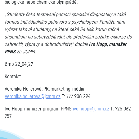
biologické nebo chemické olympiádě.
„Studenty čeká testování pomocí speciální diagnostiky a také
formou individuálního pohovoru s psychologem. Pomůže nám
vybrat takové studenty, na které čeká 36 tisíc korun ročně
stipendium na sebevzdělávání, ale především
zážitky, exkurze do
zahraničí, výpravy a dobrodružství,“ doplnil
Ivo Hopp, manažer
PPNS
za JCMM.
Brno 22_04_27
Kontakt:
Veronika Hollerová, PR, marketing, média
Veronika.hollerova@jcmm.cz
T: 777 908 294
Ivo Hopp, manažer program PPNS
ivo.hopp@jcmm.cz
T: 725 062
757