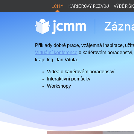
JCMM
KARIÉROVÝ ROZVOJ
VÝBĚR Š
Zázna
Příklady dobré praxe, vzájemná inspirace, užit
Virtuální konference
o kariérovém poradenství,
kraje Ing. Jan Vitula.
Videa o kariérovém poradenství
Interaktivní pomůcky
Workshopy