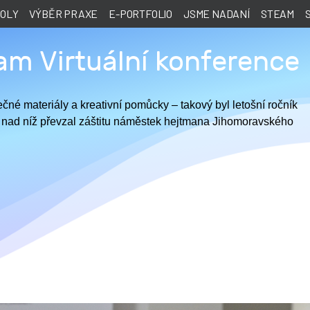
KOLY
VÝBĚR PRAXE
E-PORTFOLIO
JSME NADANÍ
STEAM
m Virtuální konference
ečné materiály a kreativní pomůcky – takový byl letošní ročník
 nad níž převzal záštitu náměstek hejtmana Jihomoravského