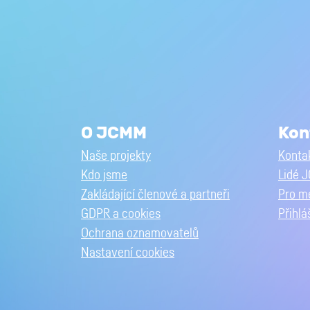
O JCMM
Kon
Naše projekty
Kontak
Kdo jsme
Lidé 
Zakládající členové a partneři
Pro m
GDPR a cookies
Přihlá
Ochrana oznamovatelů
Nastavení cookies