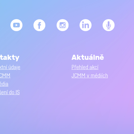
takty
Aktuálně
tní údaje
Přehled akcí
JCMM
JCMM v médiích
édia
šení do IS