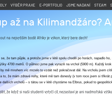
KOLY
VÝBĚR PRAXE
E-PORTFOLIO
JSME NADANÍ
STEAM
p až na Kilimandžáro? An
out na nejvyšším bodě Afriky je výkon, který bere dech!
se, že tam půjde, a protože jsme v létě spolu chodili po horách, napadlo ho,
výšky 4700 metrů. O půlnoci jsme pak vyrazili na vrchol (5900 m). Každý krok
e by mě mnohem víc mrzelo to vzdát než pokračovat dál.
Na vrcholu jsem cít
za to, že mám zdravé nohy, které mě tam donesly (v tom roce jsem si třikrát po
e dalších vrcholů – s tátou se v létě chystáme na Elbrus, pokud to geopoliti
 že když si naši studenti vytyčí cíl, nezastaví je ani nadmořská výška,