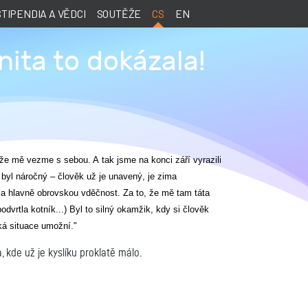
STIPENDIA A VĚDCI
SOUTĚŽE
CS
EN
ita to dokázala!
 že mě vezme s sebou. A tak jsme na konci září vyrazili
 byl náročný – člověk už je unavený, je zima
ila hlavně obrovskou vděčnost. Za to, že mě tam táta
dvrtla kotník...) Byl to silný okamžik, kdy si člověk
cká situace umožní."
 kde už je kyslíku proklatě málo.