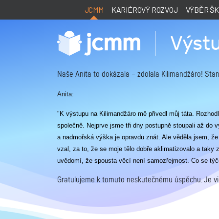
JCMM
KARIÉROVÝ ROZVOJ
VÝBĚR Š
Výstu
Naše Anita to dokázala – zdolala Kilimandžáro! Stan
Anita:
"
K výstupu na Kilimandžáro mě přivedl můj táta. Rozhodl 
společně.
Nejprve jsme tři dny postupně stoupali až do 
a nadmořská výška je opravdu znát. Ale věděla jsem, ž
vzal, za to, že se moje tělo dobře aklimatizovalo a taky 
uvědomí, že spousta věcí není samozřejmost.
Co se týč
Gratulujeme k tomuto neskutečnému úspěchu. Je vidět,