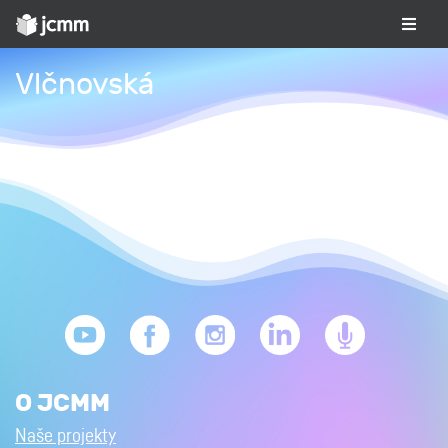
Vlčnovská
O JCMM
Naše projekty