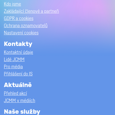
Kdo jsme
Zakládající členové a partneři
GDPR a cookies
Ochrana oznamovatelů
Nastavení cookies
Kontakty
Kontaktní údaje
Lidé JCMM
Pro média
Přihlášení do IS
Aktuálně
Přehled akcí
JCMM v médiích
Naše služby