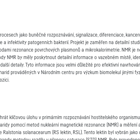
procesech jako buněčné rozpoznávání, signalizace, diferenciace, kancer
e a infektivity patogenních bakterií. Projekt je zaměřen na detailní stu
dami rezonance povrchových plasmonů a mikrokalorimetrie. NMR je nejr
etody NMR by měly poskytnout detailní informace o vazebném místě, iden
další detaily. Tyto informace jsou velmi důležité pro efektivní navrhová
sacharid prováděných v Národním centru pro výzkum biomolekul jinými 
zici.
hrát klíčovou úlohu v primárním rozpoznávání hostitelského organismu 
charidy pomocí metod nukleární magnetické rezonance (NMR) a měření a
rie Ralstonia solanacearum (RS lektin, RSL). Tento lektin byl vybrán jak