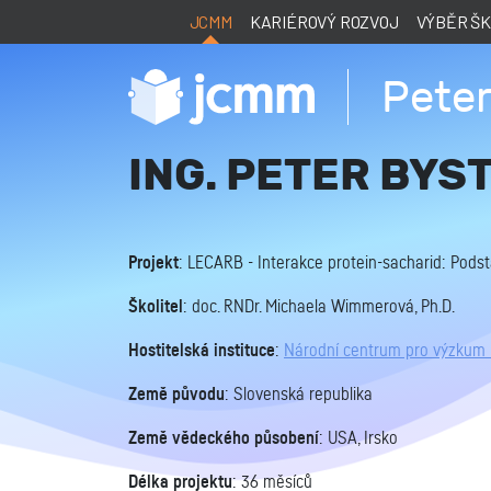
JCMM
KARIÉROVÝ ROZVOJ
VÝBĚR Š
Peter
ING. PETER BYST
Projekt
: LECARB - Interakce protein-sacharid: Pod
Školitel
: doc. RNDr. Michaela Wimmerová, Ph.D.
Hostitelská instituce
:
Národní centrum pro výzkum 
Země původu
: Slovenská republika
Země vědeckého působení
: USA, Irsko
Délka projektu
: 36 měsíců