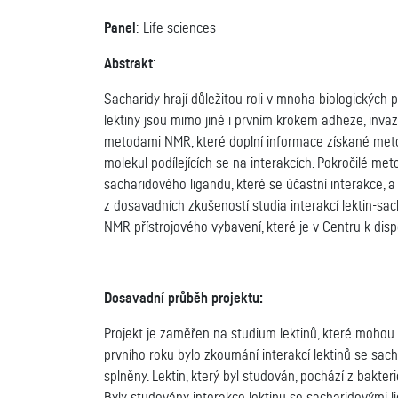
Panel
: Life sciences
Abstrakt
:
Sacharidy hrají důležitou roli v mnoha biologických 
lektiny jsou mimo jiné i prvním krokem adheze, invaz
metodami NMR, které doplní informace získané meto
molekul podílejících se na interakcích. Pokročilé m
sacharidového ligandu, které se účastní interakce, a 
z dosavadních zkušeností studia interakcí lektin-
NMR přístrojového vybavení, které je v Centru k dispo
Dosavadní průběh projektu:
Projekt je zaměřen na studium lektinů, které mohou 
prvního roku bylo zkoumání interakcí lektinů se sa
splněny. Lektin, který byl studován, pochází z bakte