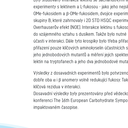
Byly studovány interakce lektinu se sacharidovými
experimenty s lektinem a L-fukosou - jako jeho nejs
OMe-fukosidem a β-OMe-fukosidem, dvojice experime
skupiny B, které zahrnovaly i 2D STD HSQC experime
Overhauserův efekt (NOE). Interakce lektinu s fukos
do vzájemného vztahu s dusíkem. Takže bylo nutné iz
účasti v interakci. Dále tyto krospíky bylo třeba př
přiřazení pouze klíčových aminokyselin účastnících s
jeho jednobodových mutantů a měření jejich spekter 
lektin na tryptofanech a jeho dva jednobodové muta
Výsledky z dosavadních experimentů bylo potvrzeno,
dobře oba α i β anomery volně redukující fukosy. Ta
klíčová rezidua v interakci.
Dosavadní výsledky byly prezentovány před vědecko
konferenci The 16th European Carbohydrate Symposi
impaktovaném časopise.