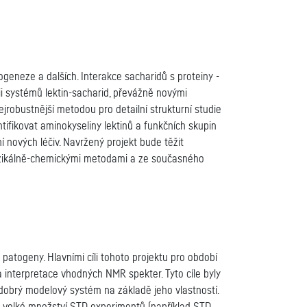
ogeneze a dalších. Interakce sacharidů s proteiny -
dii systémů lektin-sacharid, převážně novými
obustnější metodou pro detailní strukturní studie
tifikovat aminokyseliny lektinů a funkčních skupin
ní nových léčiv. Navržený projekt bude těžit
fyzikálně-chemickými metodami a ze současného
patogeny. Hlavními cíli tohoto projektu pro období
 interpretace vhodných NMR spekter. Tyto cíle byly
o dobrý modelový systém na základě jeho vlastností.