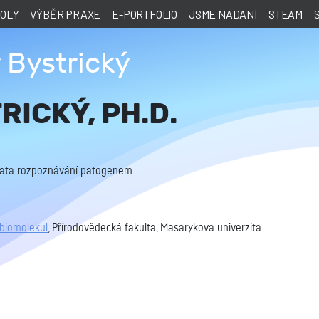
KOLY
VÝBĚR PRAXE
E-PORTFOLIO
JSME NADANÍ
STEAM
 Bystrický
RICKÝ, PH.D.
stata rozpoznávání patogenem
biomolekul
, Přírodovědecká fakulta, Masarykova univerzita