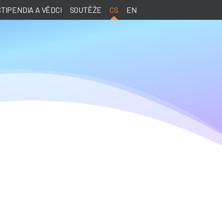
STIPENDIA A VĚDCI
SOUTĚŽE
CS
EN