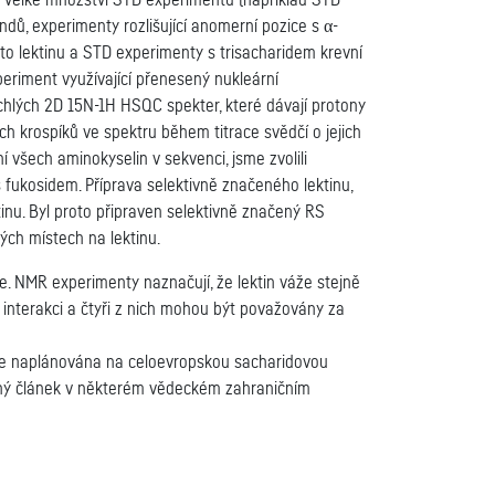
o velké množství STD experimentů (například STD
dů, experimenty rozlišující anomerní pozice s α-
o lektinu a STD experimenty s trisacharidem krevní
eriment využívající přenesený nukleární
ychlých 2D 15N-1H HSQC spekter, které dávají protony
h krospíků ve spektru během titrace svědčí o jejich
í všech aminokyselin v sekvenci, jsme zvolili
s fukosidem. Příprava selektivně značeného lektinu,
inu. Byl proto připraven selektivně značený RS
ých místech na lektinu.
. NMR experimenty naznačují, že lektin váže stejně
 interakci a čtyři z nich mohou být považovány za
 je naplánována na celoevropskou sacharidovou
otný článek v některém vědeckém zahraničním