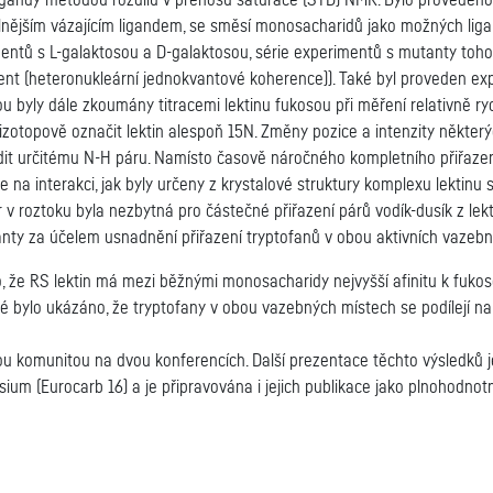
 ligandy metodou rozdílu v přenosu saturace (STD) NMR. Bylo proveden
ilnějším vázajícím ligandem, se směsí monosacharidů jako možných ligan
ntů s L-galaktosou a D-galaktosou, série experimentů s mutanty tohot
nt (heteronukleární jednokvantové koherence)). Také byl proveden exp
ou byly dále zkoumány titracemi lektinu fukosou při měření relativně r
otopově označit lektin alespoň 15N. Změny pozice a intenzity některýc
iřadit určitému N-H páru. Namísto časově náročného kompletního přiřazen
e na interakci, jak byly určeny z krystalové struktury komplexu lektinu 
v roztoku byla nezbytná pro částečné přiřazení párů vodík-dusík z lekt
nty za účelem usnadnění přiřazení tryptofanů v obou aktivních vazebn
 že RS lektin má mezi běžnými monosacharidy nejvyšší afinitu k fukose
ké bylo ukázáno, že tryptofany v obou vazebných místech se podílejí na
u komunitou na dvou konferencích. Další prezentace těchto výsledků
um (Eurocarb 16) a je připravována i jejich publikace jako plnohodn