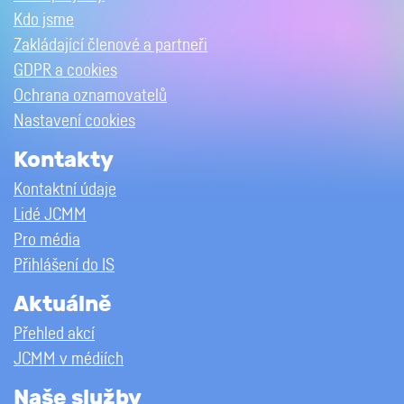
Kdo jsme
Zakládající členové a partneři
GDPR a cookies
Ochrana oznamovatelů
Nastavení cookies
Kontakty
Kontaktní údaje
Lidé JCMM
Pro média
Přihlášení do IS
Aktuálně
Přehled akcí
JCMM v médiích
Naše služby