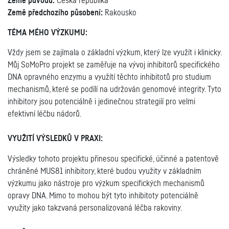
Země původu:
Česká republika
Země předchozího působení:
Rakousko
TÉMA MÉHO VÝZKUMU:
Vždy jsem se zajímala o základní výzkum, který lze využít i klinicky.
Můj SoMoPro projekt se zaměřuje na vývoj inhibitorů specifického
DNA opravného enzymu a využítí těchto inhibitotů pro studium
mechanismů, které se podílí na udržován genomové integrity. Tyto
inhibitory jsou potenciálně i jedinečnou strategiíí pro velmi
efektivní léčbu nádorů.
VYUŽITÍ VÝSLEDKŮ V PRAXI:
Výsledky tohoto projektu přinesou specifické, účinné a patentově
chráněné MUS81 inhibitory, které budou využity v základním
výzkumu jako nástroje pro výzkum specifických mechanismů
opravy DNA. Mimo to mohou být tyto inhibitoty potenciálně
využity jako takzvaná personalizovaná léčba rakoviny.