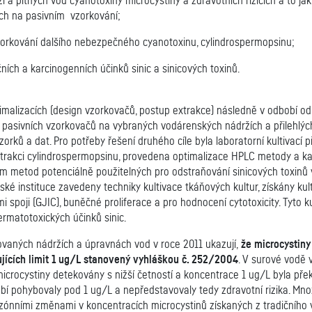
í a pitných vod cyanotoxiny microcystiny a zdravotních rizicích a to j
ých na pasivním vzorkování;
orkování dalšího nebezpečného cyanotoxinu, cylindrospermopsinu;
ch a karcinogenních účinků sinic a sinicových toxinů.
ptimalizacích (design vzorkovačů, postup extrakce) následně v odbobí o
e pasivních vzorkovačů na vybraných vodárenských nádržích a přilehlýc
ů a dat. Pro potřeby řešení druhého cíle byla laboratorní kultivací př
trakci cylindrospermopsinu, provedena optimalizace HPLC metody a kal
metod potenciálně použitelných pro odstraňování sinicových toxinů ve 
telské instituce zavedeny techniky kultivace tkáňových kultur, získány
oji (GJIC), buněčné proliferace a pro hodnocení cytotoxicity. Tyto k
ermatotoxických účinků sinic.
ovaných nádržích a úpravnách vod v roce 2011 ukazují,
že microcystiny
ujících limit 1 ug/L stanovený vyhláškou č. 252/2004
. V surové vodě 
microcystiny detekovány s nižší četností a koncentrace 1 ug/L byla př
obí pohybovaly pod 1 ug/L a nepředstavovaly tedy zdravotní rizika. M
ónními změnami v koncentracích microcystinů získaných z tradičního v