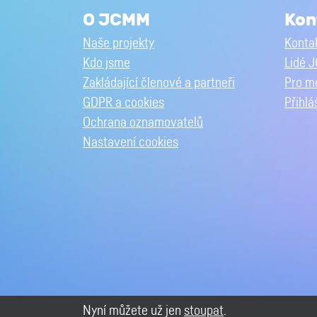
O JCMM
Kon
Naše projekty
Kontak
Kdo jsme
Lidé 
Zakládající členové a partneři
Pro m
GDPR a cookies
Přihlá
Ochrana oznamovatelů
Nastavení cookies
Nyní můžete už jen
stoupat
.