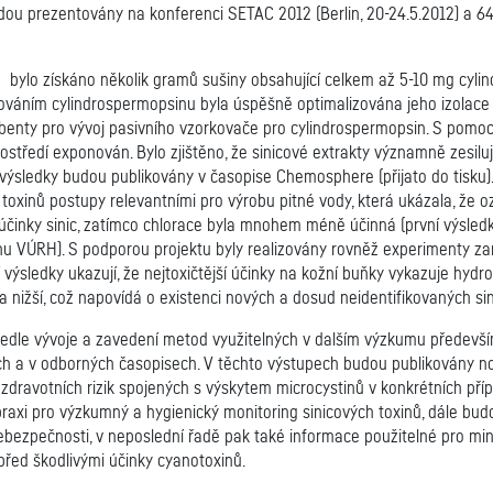
ou prezentovány na konferenci SETAC 2012 (Berlin, 20-24.5.2012) a 64
bylo získáno několik gramů sušiny obsahující celkem až 5-10 mg cylind
rkováním cylindrospermopsinu byla úspěšně optimalizována jeho izolace
orbenty pro vývoj pasivního vzorkovače pro cylindrospermopsin. S pomo
rostředí exponován. Bylo zjištěno, že sinicové extrakty významně zesil
ýsledky budou publikovány v časopise Chemosphere (přijato do tisku). 
ch toxinů postupy relevantními pro výrobu pitné vody, která ukázala, že 
 účinky sinic, zatímco chlorace byla mnohem méně účinná (první výsled
etinu VÚRH). S podporou projektu byly realizovány rovněž experimenty 
výsledky ukazují, že nejtoxičtější účinky na kožní buňky vykazuje hydr
la nižší, což napovídá o existenci nových a dosud neidentifikovaných s
edle vývoje a zavedení metod využitelných v dalším výzkumu předevší
h a v odborných časopisech. V těchto výstupech budou publikovány no
 zdravotních rizik spojených s výskytem microcystinů v konkrétních př
praxi pro výzkumný a hygienický monitoring sinicových toxinů, dále bud
 nebezpečnosti, v neposlední řadě pak také informace použitelné pro min
 před škodlivými účinky cyanotoxinů.