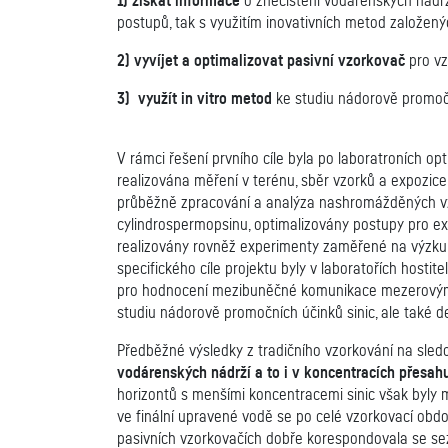
1) získat informace
o znečištění vodárenských nádrž
postupů, tak s využitím inovativních metod založen
2) vyvíjet a optimalizovat pasivní vzorkovač
pro vz
3) využít in vitro metod
ke studiu nádorově promoční
V rámci řešení prvního cíle byla po laboratroních o
realizována měření v terénu, sběr vzorků a expozic
průběžně zpracování a analýza nashromážděných vzork
cylindrospermopsinu, optimalizovány postupy pro ex
realizovány rovněž experimenty zaměřené na výzkum 
specifického cíle projektu byly v laboratořích hosti
pro hodnocení mezibuněčné komunikace mezerovými sp
studiu nádorově promočních účinků sinic, ale také d
Předběžné výsledky z tradičního vzorkování na sled
vodárenských nádrží a to i v koncentracích přesah
horizontů s menšími koncentracemi sinic však byly 
ve finální upravené vodě se po celé vzorkovací obd
pasivních vzorkovačích dobře korespondovala se sez