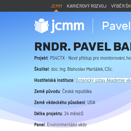
JCMM
KARIÉROVÝ ROZVOJ
VÝBĚR Š
Pavel
RNDR. PAVEL BAB
Projekt
: PS4CTX - Nový přístup pro monitorování, hod
Školitel
: doc. Ing. Blahoslav Maršálek, CSc.
Hostitelská instituce
:
Botanický ústav Akademie vě
Země původu
: Česká republika
Země vědeckého působení
: USA
Délka projektu
: 24 měsíců
Panel
: Environmentální vědy