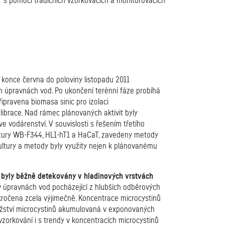
ak s pomocí tradičních vzorkovacích a monitorovacích
d konce června do poloviny listopadu 2011
h úpravnách vod. Po ukončení terénní fáze probíhá
ipravena biomasa sinic pro izolaci
ibrace. Nad rámec plánovaných aktivit byly
vodárenství. V souvislosti s řešením třetího
 kultury WB-F344, HL1-hT1 a HaCaT, zavedeny metody
ultury a metody byly využity nejen k plánovanému
 byly běžně detekovány v hladinových vrstvách
v úpravnách vod pocházející z hlubších odběrových
ekročena zcela výjimečně. Koncentrace microcystinů
nožství microcystinů akumulovaná v exponovaných
zorkování i s trendy v koncentracích microcystinů