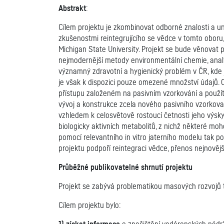
Abstrakt
:
Cílem projektu je zkombinovat odborné znalosti a unik
zkušenostmi reintegrujícího se vědce v tomto oboru,
Michigan State University. Projekt se bude věnovat 
nejmodernější metody environmentální chemie, analýz
významný zdravotní a hygienický problém v ČR, kde 
je však k dispozici pouze omezené množství údajů.
přístupu založeném na pasivním vzorkování a použít 
vývoj a konstrukce zcela nového pasivního vzorkova
vzhledem k celosvětově rostoucí četnosti jeho výsky
biologicky aktivních metabolitů, z nichž některé m
pomocí relevantního in vitro jaterního modelu tak p
projektu podpoří reintegraci vědce, přenos nejnověj
Průběžné publikovatelné shrnutí projektu
Projekt se zabývá problematikou masových rozvojů tox
Cílem projektu bylo: