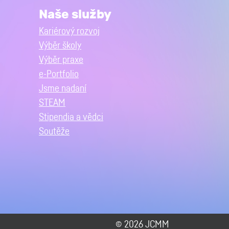
Naše služby
Kariérový rozvoj
Výběr školy
Výběr praxe
e-Portfolio
Jsme nadaní
STEAM
Stipendia a vědci
Soutěže
© 2026 JCMM