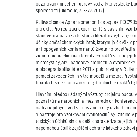
pozorovanými během úpravy vody. Tyto výsledky bud
společností (Olomouc, 25-27.6.2012).
Kultivací sinice Aphanizomenon flos-aquae PCC7905 
projektu. Pro realizaci experimentů s pasivním vzo
stanovení a na základě studia literatury vybrány s
účinky směsí chemických látek, kterým je člověk v p
antropogenních kontaminantů životního prostředí a v
zaměřena na eliminaci toxicity extraktů sinic a jeji
microcystiny, ale i nádorově promoční a cytotoxické
a biodegradabilita látek 2011 a publikovány v Bull
pomocí zavedených in vitro modelů a metod. Prvotní 
toxicita běžně studovaných hydrofilních extraktů by
Hlavními předpokládanými výstupy projektu budou v
poznatků na národních a mezinárodních konferencíc
nádrží a pitných vod sinicovými toxiny a zhodnocení
a nástroje pro vzorkování cyanotoxinů využitelné v 
toxických účinků sinic a další charakterizace jejich
napomohou úsilí k zajištění ochrany lidského zdraví