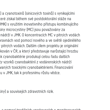
) a cyanotoxinů (sinicových toxinů) s vynikajícími
které získal během své postdoktorální stáže na
MK) s využitím inovativního přístupu kombinujícího
xiny microcystiny (MC) jsou považovány za
 nádrží v JMK. O koncentracích MC v pitných vodách
úpravnách vod pomocí nového a ve světě ojedinělého
itných vodách. Dalším cílem projektu je originální
ován v ČR, a který představuje narůstající hrozbu
k cyanobaktérie produkují celou řadu dalších
ty vzorků cyanobaktérií z vodárenských nádrží
ovaných toxickými cyanobaktériemi. Financování
mu v JMK, tak k profesnímu růstu vědce.
y) a souvisejích zdravotních rizik.