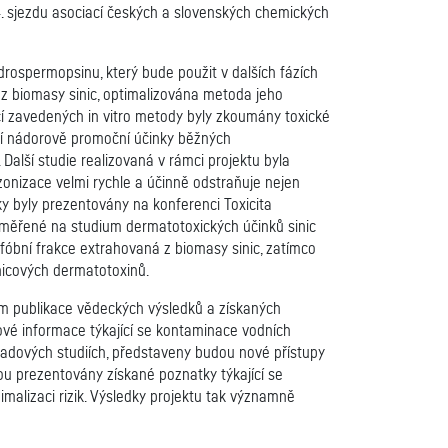
. sjezdu asociací českých a slovenských chemických
rospermopsinu, který bude použit v dalších fázích
 z biomasy sinic, optimalizována metoda jeho
cí zavedených in vitro metody byly zkoumány toxické
ují nádorově promoční účinky běžných
Další studie realizovaná v rámci projektu byla
ozonizace velmi rychle a účinně odstraňuje nejen
ky byly prezentovány na konferenci Toxicita
zaměřené na studium dermatotoxických účinků sinic
ofóbní frakce extrahovaná z biomasy sinic, zatímco
inicových dermatotoxinů.
m publikace vědeckých výsledků a získaných
vé informace týkající se kontaminace vodních
ípadových studiích, představeny budou nové přístupy
ou prezentovány získané poznatky týkající se
imalizaci rizik. Výsledky projektu tak významně