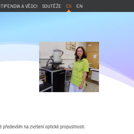
STIPENDIA A VĚDCI
SOUTĚŽE
CS
EN
é především na zvýšení optické propustnosti.