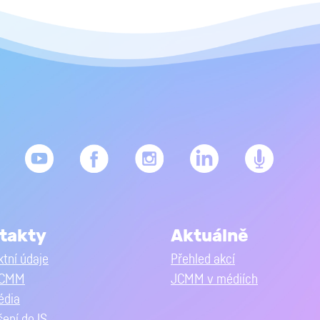
takty
Aktuálně
tní údaje
Přehled akcí
JCMM
JCMM v médiích
édia
šení do IS