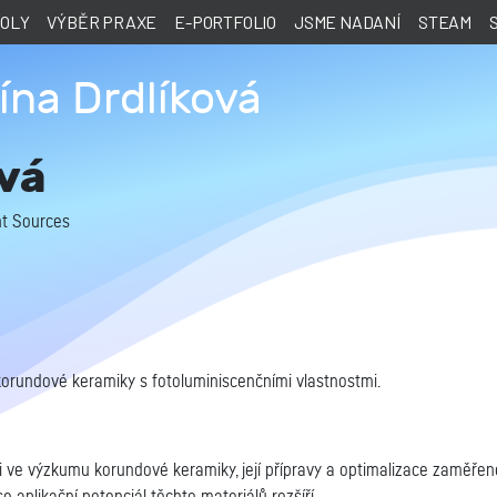
KOLY
VÝBĚR PRAXE
E-PORTFOLIO
JSME NADANÍ
STEAM
ína Drdlíková
ová
ht Sources
rundové keramiky s fotoluminiscenčními vlastnostmi.
ci ve výzkumu korundové keramiky, její přípravy a optimalizace zaměřen