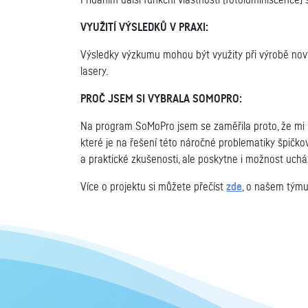
Přidáním další funkční vlastnosti (fotoluminiscence) s
VYUŽITÍ VÝSLEDKŮ V PRAXI:
Výsledky výzkumu mohou být využity při výrobě nový
lasery.
PROČ JSEM SI VYBRALA SOMOPRO:
Na program SoMoPro jsem se zaměřila proto, že mi 
které je na řešení této náročné problematiky špič
a praktické zkušenosti, ale poskytne i možnost uch
Více o projektu si můžete přečíst
zde
, o našem týmu