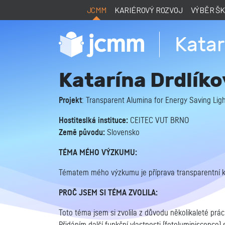
JCMM
KARIÉROVÝ ROZVOJ
VÝBĚR Š
Katar
Katarína Drdlík
Projekt
: Transparent Alumina for Energy Saving Lig
Hostiteslká instituce:
CEITEC VUT BRNO
Země původu:
Slovensko
TÉMA MÉHO VÝZKUMU:
Tématem mého výzkumu je příprava transparentní ko
PROČ JSEM SI TÉMA ZVOLILA:
Toto téma jsem si zvolila z důvodu několikaleté prá