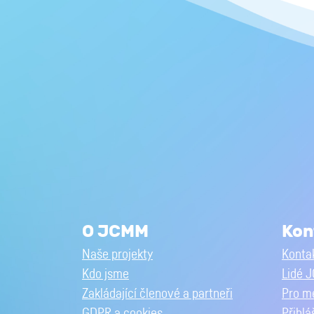
O JCMM
Kon
Naše projekty
Kontak
Kdo jsme
Lidé 
Zakládající členové a partneři
Pro m
GDPR a cookies
Přihlá