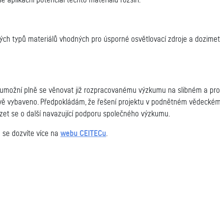
e aplikační potenciál těchto materiálů rozšíří.
ch typů materiálů vhodných pro úsporné osvětlovací zdroje a dozimetr
umožní plně se věnovat již rozpracovanému výzkumu na slibném a pro 
kově vybaveno. Předpokládám, že řešení projektu v podnětném vědeckém
ázet se o další navazující podporu společného výzkumu.
 se dozvíte více na
webu CEITECu
.