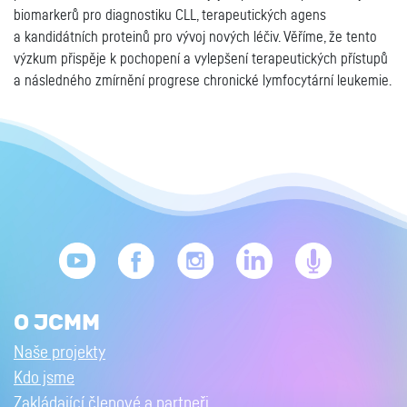
biomarkerů pro diagnostiku CLL, terapeutických agens
a kandidátních proteinů pro vývoj nových léčiv. Věříme, že tento
výzkum přispěje k pochopení a vylepšení terapeutických přístupů
a následného zmírnění progrese chronické lymfocytární leukemie.
O JCMM
Naše projekty
Kdo jsme
Zakládající členové a partneři