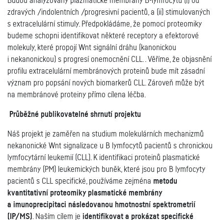
Budou analyzovány plazmatické membrány B-lymfocytů (i) od
zdravých /indolentních /progresivní pacientů, a (ii) stimulovaných
s extracelulární stimuly. Předpokládáme, že pomocí proteomiky
budeme schopni identifikovat některé receptory a efektorové
molekuly, které propojí Wnt signální dráhu (kanonickou
i nekanonickou) s progresí onemocnění CLL. . Věříme, že objasnění
profilu extracelulární membránových proteinů bude mít zásadní
význam pro popsání nových biomarkerů CLL. Zároveň může být
na membránové proteiny přímo cílena léčba.
Průběžné publikovatelné shrnutí projektu
Náš projekt je zaměřen na studium molekulárních mechanizmů
nekanonické Wnt signalizace u B lymfocytů pacientů s chronickou
lymfocytární leukemií (CLL). K identifikaci proteinů plasmatické
membrány (PM) leukemických buněk, které jsou pro B lymfocyty
pacientů s CLL specifické, používáme zejména
metodu
kvantitativní proteomiky plasmatické membrány
a imunoprecipitaci následovanou hmotnostní spektrometrií
(IP/MS)
. Naším cílem je
identifikovat a prokázat specifické