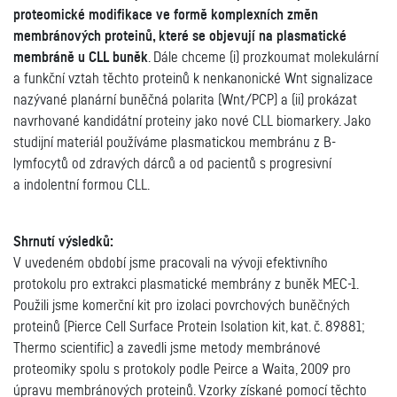
proteomické modifikace ve formě komplexních změn
membránových proteinů, které se objevují na plasmatické
membráně u CLL buněk
. Dále chceme (i) prozkoumat molekulární
a funkční vztah těchto proteinů k nenkanonické Wnt signalizace
nazývané planární buněčná polarita (Wnt/PCP) a (ii) prokázat
navrhované kandidátní proteiny jako nové CLL biomarkery. Jako
studijní materiál používáme plasmatickou membránu z B-
lymfocytů od zdravých dárců a od pacientů s progresivní
a indolentní formou CLL.
Shrnutí výsledků:
V uvedeném období jsme pracovali na vývoji efektivního
protokolu pro extrakci plasmatické membrány z buněk MEC-1.
Použili jsme komerční kit pro izolaci povrchových buněčných
proteinů (Pierce Cell Surface Protein Isolation kit, kat. č. 89881;
Thermo scientific) a zavedli jsme metody membránové
proteomiky spolu s protokoly podle Peirce a Waita, 2009 pro
úpravu membránových proteinů. Vzorky získané pomocí těchto