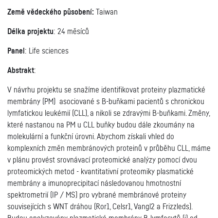
Země vědeckého působení:
Taiwan
Délka projektu
: 24 měsíců
Panel
: Life sciences
Abstrakt
:
V návrhu projektu se snažíme identifikovat proteiny plazmatické
membrány (PM) asociované s B-buňkami pacientů s chronickou
lymfatickou leukémií (CLL), a nikoli se zdravými B-buňkami. Změny,
které nastanou na PM u CLL buňky budou dále zkoumány na
molekulární a funkční úrovni. Abychom získali vhled do
komplexních změn membránových proteinů v průběhu CLL, máme
v plánu provést srovnávací proteomické analýzy pomocí dvou
proteomických metod - kvantitativní proteomiky plasmatické
membrány a imunoprecipitací následovanou hmotnostní
spektrometrií (IP / MS) pro vybrané membránové proteiny
souvisejících s WNT dráhou (Ror1, Celsr1, Vangl2 a Frizzleds).