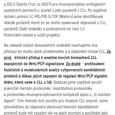
a DVL3 (Santa Cruz, sc-8027) pro imunoprecipitaci endogeních
vazebných partnerů u vzorků z pěti pacientů s CLL. Po úspěšné
detekci pomocí LC-MS/MS Q-TOF (Waters) jsme identifikovali
několik proteinů, které by se mohly opakovaně objevovat u CLL
pacientů. Další výsledky a podrobnosti viz část 1.2.
Potencíální dopad a vužití projektu:
Na základě našich dosavadních výsledků navrhujeme dva
přístupy ke studiu dané problematiky a k objasnění vývoje CLL.
Za
prvé
-
klinický přístup k analýze nových biomarkerů CLL
zapojených do Wnt/PCP signalizace
.
Za druhé
–
prohloubení
funkčních a molekulárních analýz vytipovaných kandidátních
proteinů a důkaz jejich zapojení do regulaci Wnt/PCP signální
dráhy, která vede k CLL u lidí
. Dokázali jsme úspěšně použít
pokročilé metody proteomiky: kvantitativní proteomiku
a proteomiku imunoprecipitovaných komplexů spolu s „in solution
digest“. Tyto metody byly použity pro studium CLL poprvé. Jsme
přesvědčeni, že objasnění vlastností hlavních kandidátních
proteinů bude mít zásadní vliv na jejich poznání a používání jako