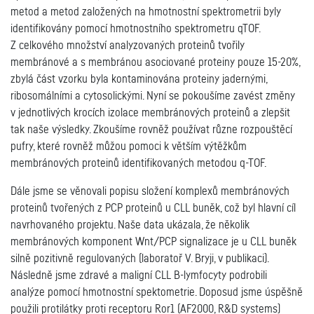
metod a metod založených na hmotnostní spektrometrii byly
identifikovány pomocí hmotnostního spektrometru qTOF.
Z celkového množství analyzovaných proteinů tvořily
membránové a s membránou asociované proteiny pouze 15-20%,
zbylá část vzorku byla kontaminována proteiny jadernými,
ribosomálními a cytosolickými. Nyní se pokoušíme zavést změny
v jednotlivých krocích izolace membránových proteinů a zlepšit
tak naše výsledky. Zkoušíme rovněž používat různe rozpouštěcí
pufry, které rovněž můžou pomoci k větším výtěžkům
membránových proteinů identifikovaných metodou q-TOF.
Dále jsme se věnovali popisu složení komplexů membránových
proteinů tvořených z PCP proteinů u CLL buněk, což byl hlavní cíl
navrhovaného projektu. Naše data ukázala, že několik
membránových komponent Wnt/PCP signalizace je u CLL buněk
silně pozitivně regulovaných (laboratoř V. Bryji, v publikaci).
Následně jsme zdravé a maligní CLL B-lymfocyty podrobili
analýze pomocí hmotnostní spektometrie. Doposud jsme úspěšně
použili protilátky proti receptoru Ror1 (AF2000, R&D systems)