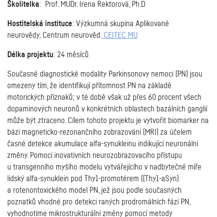
Školitelka
: Prof. MUDr. Irena Rektorová, Ph.D
Hostitelská instituce
: Výzkumná skupina Aplikované
neurovědy, Centrum neurověd
,
CEITEC
MU
Délka projektu
: 24 měsíců
Současné diagnostické modality Parkinsonovy nemoci (PN) jsou
omezeny tím, že identifikují přítomnost PN na základě
motorických příznaků; v té době však už přes 60 procent všech
dopaminových neuronů v konkrétních oblastech bazálních ganglií
může být ztraceno. Cílem tohoto projektu je vytvořit biomarker na
bázi magneticko-rezonančního zobrazování (MRI) za účelem
časné detekce akumulace alfa-synukleinu indikující neuronální
změny. Pomocí inovativních neurozobrazovacího přístupu
u transgenního myšího modelu vytvářejícího v nadbytečné míře
lidský alfa-synuklein pod Thy1-promotérem ((Thy1-aSyn)
a rotenontoxického model PN, jež jsou podle současných
poznatků vhodné pro detekci raných prodromálních fází PN,
vyhodnotíme mikrostrukturální změny pomocí metody