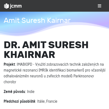
Amit Suresh Kairnar
DR. AMIT SURESH
KHAIRNAR
Projekt
: IMABIOPD - Využití zobrazovacích technik založených na
magnetické rezonanci (MRI)k identifikaci biomarkerů pro včasnější
odhalovánízměn neuronů u zvířecích modelů Parkinsonovy
choroby
Země původu
: Indie
Předchozí působiště
: Itálie, Francie