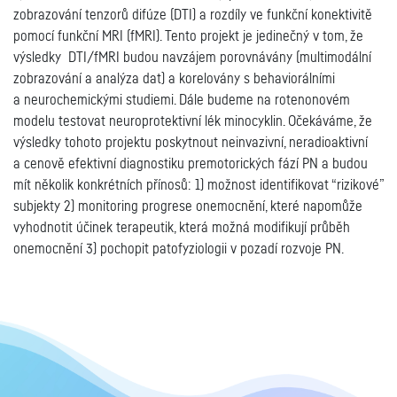
zobrazování tenzorů difúze (DTI) a rozdíly ve funkční konektivitě
pomocí funkční MRI (fMRI). Tento projekt je jedinečný v tom, že
výsledky DTI/fMRI budou navzájem porovnávány (multimodální
zobrazování a analýza dat) a korelovány s behaviorálními
a neurochemickými studiemi. Dále budeme na rotenonovém
modelu testovat neuroprotektivní lék minocyklin. Očekáváme, že
výsledky tohoto projektu poskytnout neinvazivní, neradioaktivní
a cenově efektivní diagnostiku premotorických fází PN a budou
mít několik konkrétních přínosů: 1) možnost identifikovat “rizikové”
subjekty 2) monitoring progrese onemocnění, které napomůže
vyhodnotit účinek terapeutik, která možná modifikují průběh
onemocnění 3) pochopit patofyziologii v pozadí rozvoje PN.