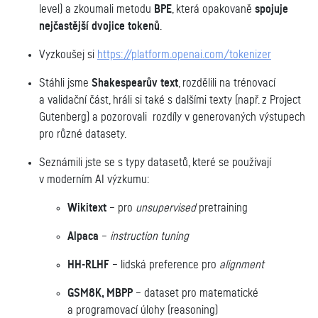
level) a
zkoumali metodu
BPE
, která opakovaně
spojuje
nejčastější dvojice tokenů
.
Vyzkoušej si
https://platform.openai.com/tokenizer
Stáhli jsme
Shakespearův text
, rozdělili na trénovací
a validační část, h
ráli si také s dalšími texty (např. z Project
Gutenberg) a p
ozorovali rozdíly v generovaných výstupech
pro různé datasety.
Seznámili jste se s typy datasetů, které se používají
v moderním AI výzkumu:
Wikitext
– pro
unsupervised
pretraining
Alpaca
–
instruction tuning
HH-RLHF
– lidská preference pro
alignment
GSM8K, MBPP
– dataset pro matematické
a programovací úlohy (reasoning)