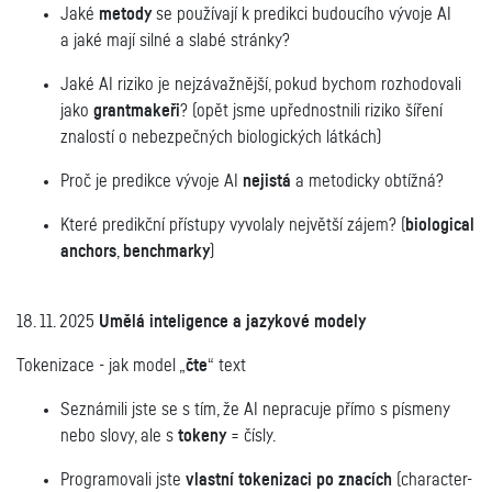
Jaké
metody
se používají k predikci budoucího vývoje AI
a jaké mají silné a slabé stránky?
Jaké AI riziko je nejzávažnější, pokud bychom rozhodovali
jako
grantmakeři
? (opět jsme upřednostnili riziko šíření
znalostí o nebezpečných biologických látkách)
Proč je predikce vývoje AI
nejistá
a metodicky obtížná?
Které predikční přístupy vyvolaly největší zájem? (
biological
anchors
,
benchmarky
)
18. 11. 2025
Umělá inteligence a jazykové modely
Tokenizace - jak model „
čte
“ text
Seznámili jste se s tím, že AI nepracuje přímo s písmeny
nebo slovy, ale s
tokeny
= čísly.
Programovali jste
vlastní tokenizaci po znacích
(character-