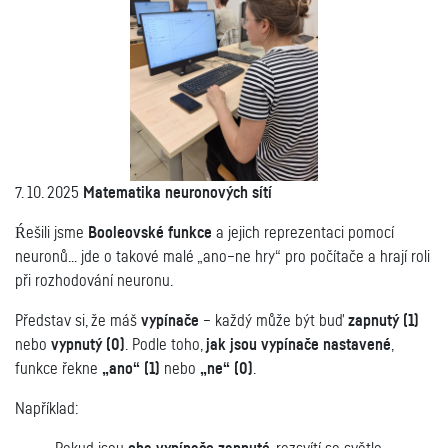
7. 10. 2025
Matematika neuronových sítí
Ŕešili jsme
Booleovské funkce
a jejich reprezentaci pomocí
neuronů...
jde o takové malé „ano–ne hry“ pro počítače a hrají roli
při rozhodování neuronu.
Představ si, že máš
vypínače
– každý může být buď
zapnutý (1)
nebo
vypnutý (0)
.
Podle toho,
jak jsou vypínače nastavené
,
funkce řekne
„ano“ (1)
nebo
„ne“ (0)
.
Například: