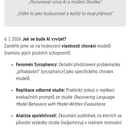
„Porovnavat vývoj AI a myšlení člověka.“
„Vidím to jako budoucnost a každý to musí přijmout.“
6. 1. 2026
Jak se bude AI vyvíjet?
Zaměřili jsme se na hodnocení
vlastností chování
modelů
(namísto jejich pouhých schopností):
Fenomén Sycophancy:
Detailní představení problematiky
„přitakávání“ (sycophancy) jako specifického chování
modelů.
Replikace odborné studie:
Praktický pokus o replikaci
evaluačních promptů ze studie
Discovering Language
Model Behaviors with Model-Written Evaluations
.
Analýza spolehlivosti:
Zkoumání podmínek, za kterých se
původní výsledky studie (ne)potvrzují v reálném testování.