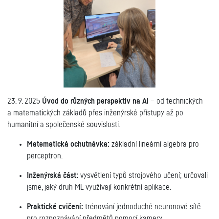
23. 9. 2025
Ú
vod do různých perspektiv na AI
– od technických
a matematických základů přes inženýrské přístupy až po
humanitní a společenské souvislosti.
Matematická ochutnávka:
základní lineární algebra pro
perceptron.
Inženýrská část:
vysvětlení typů strojového učení; určovali
jsme, jaký druh ML využívají konkrétní aplikace.
Praktické cvičení:
trénování jednoduché neuronové sítě
pro rozpoznávání předmětů pomocí kamery.