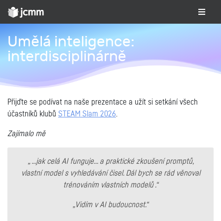
Umělá inteligence:
interdisciplinárně
Přijďte se podívat na naše prezentace a užít si setkání všech
účastníků klubů
STEAM Slam 2026
.
Zajímalo mě
„ ...jak celá AI funguje... a praktické zkoušení promptů,
vlastní model s vyhledávání čisel. Dál bych se rád věnoval
trénováním vlastních modelů .“
„Vidím v AI budoucnost.“