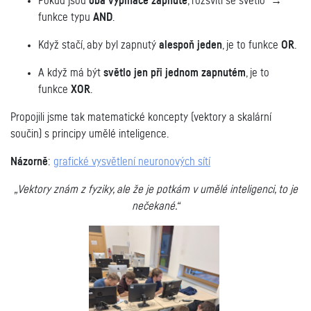
Pokud jsou
oba vypínače zapnuté
, rozsvítí se světlo →
funkce typu
AND
.
Když stačí, aby byl zapnutý
alespoň jeden
, je to funkce
OR
.
A když má být
světlo jen při jednom zapnutém
, je to
funkce
XOR
.
Propojili jsme tak matematické koncepty (vektory a skalární
součin) s principy umělé inteligence.
Názorně
:
grafické vysvětlení neuronových sítí
„Vektory znám z fyziky, ale že je potkám v umělé inteligenci, to je
nečekané.“