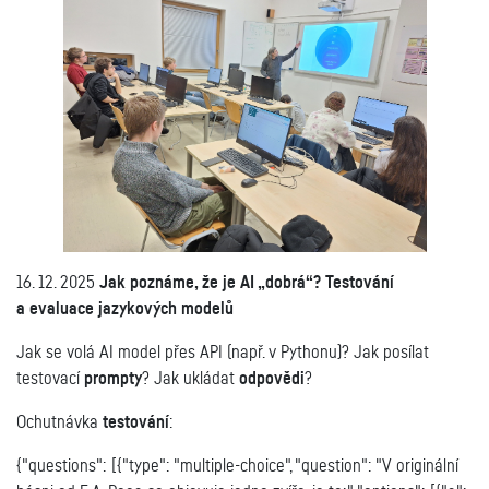
16. 12. 2025
Jak poznáme, že je AI „dobrá“? Testování
a evaluace jazykových modelů
Jak se volá AI model přes API (např. v Pythonu)? Ja
k posílat
testovací
prompty
? J
ak ukládat
odpovědi
?
Ochutnávka
testování
:
{"questions": [{"type": "multiple-choice", "question": "V originální