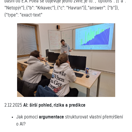
básni od E.A. Poea se objevuje jedno zvíře, je to:", "options": [{"a":
"Netopýr"}, {"b": "Krkavec"}, {"c": "Havran"}], "answer": ["b"]},
{"type": "exact-text"
2.12.2025
AI: širší pohled, rizika a predikce
Jak pomocí
argumentace
strukturovat vlastní přemýšlení
o AI?