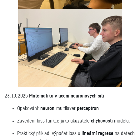
23. 10. 2025
Matematika v učení neuronových sítí
Opakování:
neuron
, multilayer
perceptron
.
Zaveden
í
loss
funkce
j
ako ukazatele
chybovosti
modelu.
Praktický příklad: výpočet loss u
lineární regrese
na datech