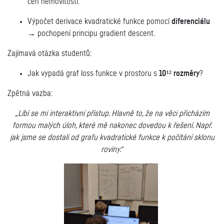
cen nemovitostí.
Výpočet derivace kvadratické funkce pomocí
diferenciálu
→ pochopení principu gradient descent.
Zajímavá otázka studentů:
Jak vypadá graf loss funkce v prostoru s
10¹² rozměry
?
Zpětná vazba:
„Líbí se mi interaktivní přístup. Hlavně to, že na věci přicházím
formou malých úloh, které mě nakonec dovedou k řešení. Např.
jak jsme se dostali od grafu kvadratické funkce k počítání sklonu
roviny.“