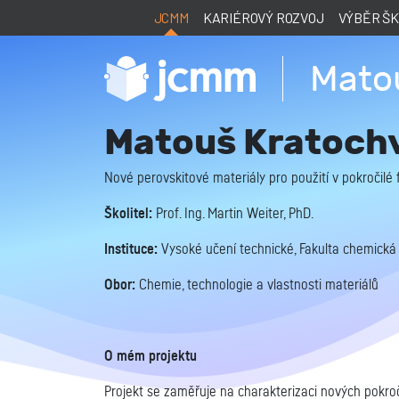
JCMM
KARIÉROVÝ ROZVOJ
VÝBĚR Š
Matou
Matouš Kratochv
Nové perovskitové materiály pro použití v pokročilé 
Školitel:
Prof. Ing. Martin Weiter, PhD.
Instituce:
Vysoké učení technické, Fakulta chemická
Obor:
Chemie, technologie a vlastnosti materiálů
O mém projektu
Projekt se zaměřuje na charakterizaci nových pokročil