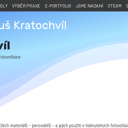
KOLY
VÝBĚR PRAXE
E-PORTFOLIO
JSME NADANÍ
STEAM
š Kratochvíl
íl
fotovoltaice
ých materiálů – perovskitů – a jejich použití v tisknutelných fotovoltai