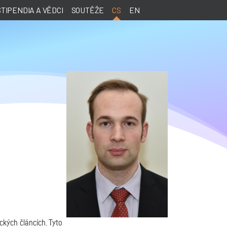
STIPENDIA A VĚDCI
SOUTĚŽE
CS
EN
ckých článcích. Tyto