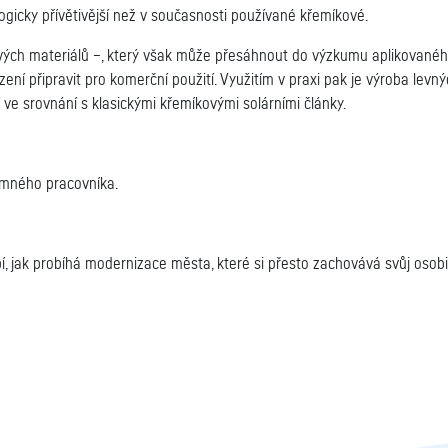
ogicky přívětivější než v současnosti používané křemíkové.
vých materiálů –, který však může přesáhnout do výzkumu aplikovaného
ízení připravit pro komerční použití. Využitím v praxi pak je výroba lev
 ve srovnání s klasickými křemíkovými solárními články.
kumného pracovníka.
líbí, jak probíhá modernizace města, které si přesto zachovává svůj osobi