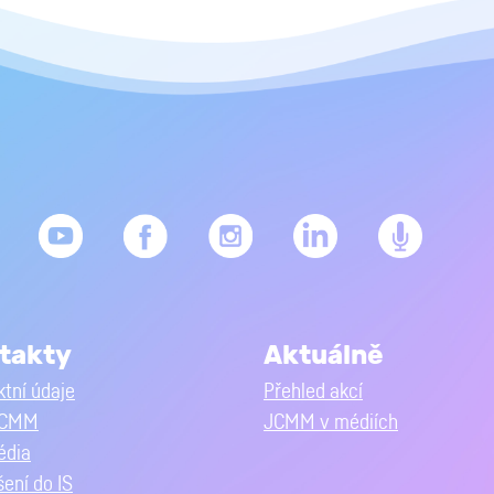
takty
Aktuálně
tní údaje
Přehled akcí
JCMM
JCMM v médiích
édia
šení do IS