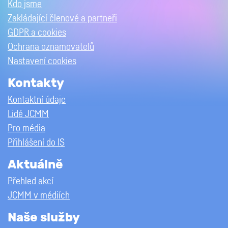
Kdo jsme
Zakládající členové a partneři
GDPR a cookies
Ochrana oznamovatelů
Nastavení cookies
Kontakty
Kontaktní údaje
Lidé JCMM
Pro média
Přihlášení do IS
Aktuálně
Přehled akcí
JCMM v médiích
Naše služby