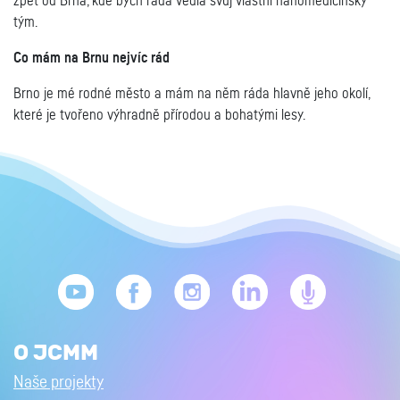
zpět od Brna, kde bych ráda vedla svůj vlastní nanomedicínský
tým.
Co mám na Brnu nejvíc rád
Brno je mé rodné město a mám na něm ráda hlavně jeho okolí,
které je tvořeno výhradně přírodou a bohatými lesy.
O JCMM
Naše projekty