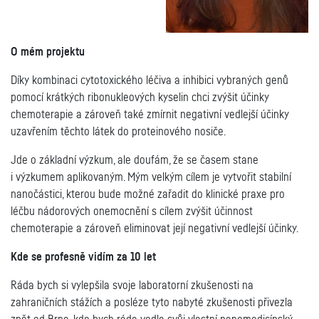
O mém projektu
Díky kombinaci cytotoxického léčiva a inhibici vybraných genů
pomocí krátkých ribonukleových kyselin chci zvýšit účinky
chemoterapie a zároveň také zmírnit negativní vedlejší účinky
uzavřením těchto látek do proteinového nosiče.
Jde o základní výzkum, ale doufám, že se časem stane
i výzkumem aplikovaným. Mým velkým cílem je vytvořit stabilní
nanočástici, kterou bude možné zařadit do klinické praxe pro
léčbu nádorových onemocnění s cílem zvýšit účinnost
chemoterapie a zároveň eliminovat její negativní vedlejší účinky.
Kde se profesně vidím za 10 let
Ráda bych si vylepšila svoje laboratorní zkušenosti na
zahraničních stážích a posléze tyto nabyté zkušenosti přivezla