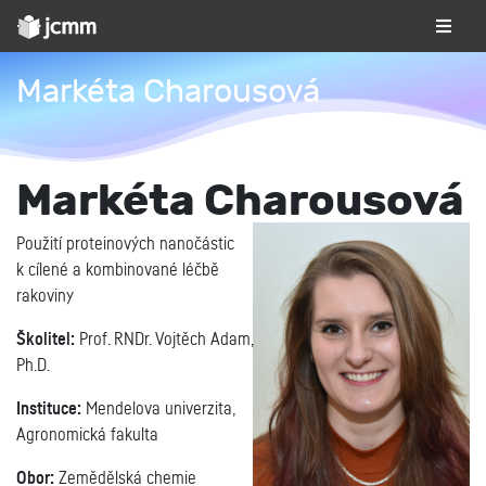
Markéta Charousová
Markéta Charousová
Použití proteinových nanočástic
k cílené a kombinované léčbě
rakoviny
Školitel:
Prof. RNDr. Vojtěch Adam,
Ph.D.
Instituce:
Mendelova univerzita,
Agronomická fakulta
Obor:
Zemědělská chemie