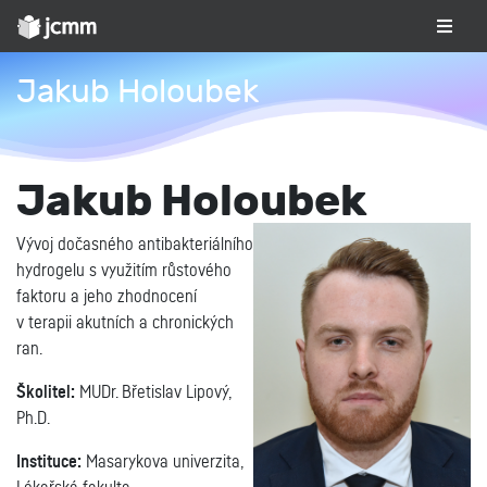
Jakub Holoubek
Jakub Holoubek
Vývoj dočasného antibakteriálního
hydrogelu s využitím růstového
faktoru a jeho zhodnocení
v terapii akutních a chronických
ran.
Školitel:
MUDr. Břetislav Lipový,
Ph.D.
Instituce:
Masarykova univerzita,