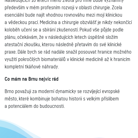
Následujících 10 letech mého života pro mne bude významný
především v mém profesním rozvoji v oblasti chirurgie. Zcela
esenciální bude najít vhodnou rovnováhu mezi mojí klinickou
a vědeckou prací. Medicína a chirurgie obzvlášť je nikdy nekončící
koloběh učení se a sbírání zkušeností. Pokud vše půjde podle
plánu, očekávám, že v následujících letech úspěšně složím
atestační zkoušku, kterou následně přetavím do své klinické
praxe. Dále bych se rád nadále snažil posouvat hranice možného
využití pokročilých biomateriálů v klinické medicíně až k hranicím
kompletní tkáňové náhrady.
Co mám na Brnu nejvíc rád
Brno považuji za moderní dynamicky se rozvíjející evropské
město, které kombinuje bohatou historii s velkým příslibem
a potenciálem do budoucnosti.