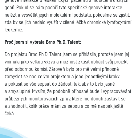
genové interakce u leukemických pacientů s mutacemi určitých
genů. Pokud se nám podaří tyto specifické genové interakce
nalézt a vysvětlit jejich molekulární podstatu, pokusíme se zjistit,
zda by se jich nedalo využít v cílené léčbě chronické lymfocytární
leukémie.
Proč jsem si vybrala Brno Ph.D. Talent:
Do projektu Brno Ph.D. Talent jsem se přihlásila, protože jsem jej
vnímala jako velkou výzvu a možnost zkusit obhájit svůj projekt
před odbornou komisí. Zároveň bylo pro mě velmi přínosné
zamyslet se nad celým projektem a jeho jednotlivými kroky
a pokusit se vše sepsat do žádosti tak, aby to bylo jasné
a smysluplné. Myslím, že podobně přínosné bude i vypracovávání
průběžných monitorovacích zpráv, které mě donutí zastavit se
a zhodnotit, kolik práce mám za sebou a co mě naopak ještě
čeká.