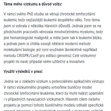
Téma mého výzkumu a důvod volby:
V rámci svého PhD studia se věnuji chronické lymfocytární
leukémii, tedy nejčastější leukemii dospělého věku. Toto téma
jsem si vybrala z několika hlavních důvodů. Jednak jsem se na
předchozím pracovišti věnovala mnohočetnému myelomu, tedy
jiné hematologické malignitě, a měla jsem tak k leukemii blízko,
a jednak jsem si chtěla osvojit některé moderní metody
molekulární biologie, jež nyní využívám (konkrétně například
metodu CRISPR/Cas9 pro editaci genomu). Celý výzkumný
projekt mi navíc připadal velmi užitečný a inovativní.
Využití výsledků v praxi:
Jedná se o základní výzkum s potenciálními aplikačními výstupy.
V rámci výzkumného projektu vytvoříme buněčný model
chronické lymfocytární leukémie, který by mohl nalézt uplatnění
i v případných navazujících výzkumech. Hlavním cílem našeho
projektu je pomocí tohoto buněčného modelu odhalit specifické