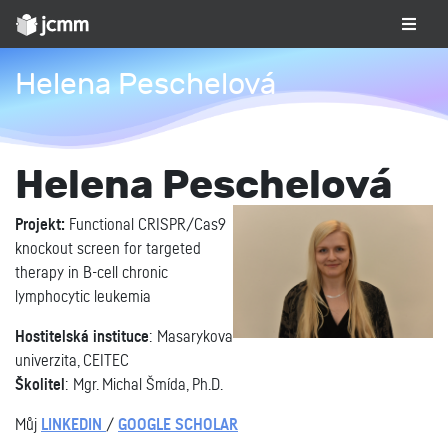
Helena Peschelová
Helena Peschelová
Projekt:
Functional CRISPR/Cas9
knockout screen for targeted
therapy in B-cell chronic
lymphocytic leukemia
Hostitelská instituce
: Masarykova
univerzita, CEITEC
Školitel
: Mgr. Michal Šmída, Ph.D.
Můj
LINKEDIN
/
GOOGLE SCHOLAR