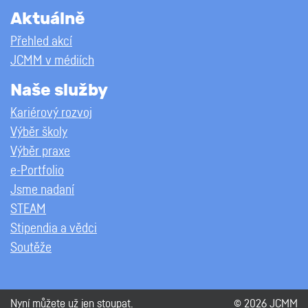
Aktuálně
Přehled akcí
JCMM v médiích
Naše služby
Kariérový rozvoj
Výběr školy
Výběr praxe
e-Portfolio
Jsme nadaní
STEAM
Stipendia a vědci
Soutěže
Nyní můžete už jen
stoupat
.
© 2026 JCMM