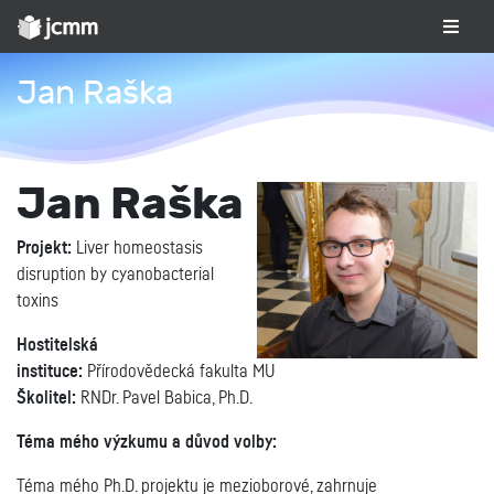
Jan Raška
Jan Raška
Projekt:
Liver homeostasis
disruption by cyanobacterial
toxins
Hostitelská
instituce:
Přírodovědecká fakulta MU
Školitel:
RNDr. Pavel Babica, Ph.D.
Téma mého výzkumu a důvod volby:
Téma mého Ph.D. projektu je mezioborové, zahrnuje