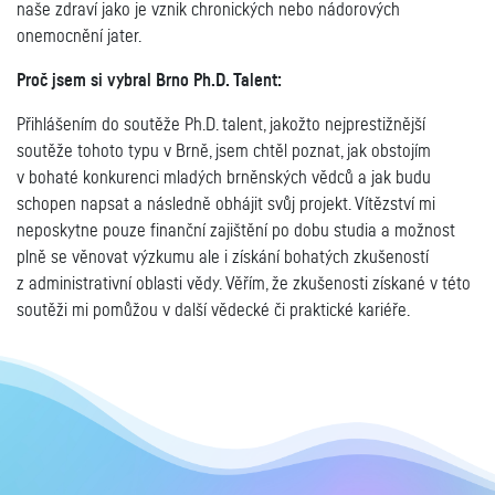
naše zdraví jako je vznik chronických nebo nádorových
onemocnění jater.
Proč jsem si vybral Brno Ph.D. Talent:
Přihlášením do soutěže Ph.D. talent, jakožto nejprestižnější
soutěže tohoto typu v Brně, jsem chtěl poznat, jak obstojím
v bohaté konkurenci mladých brněnských vědců a jak budu
schopen napsat a následně obhájit svůj projekt. Vítězství mi
neposkytne pouze finanční zajištění po dobu studia a možnost
plně se věnovat výzkumu ale i získání bohatých zkušeností
z administrativní oblasti vědy. Věřím, že zkušenosti získané v této
soutěži mi pomůžou v další vědecké či praktické kariéře.