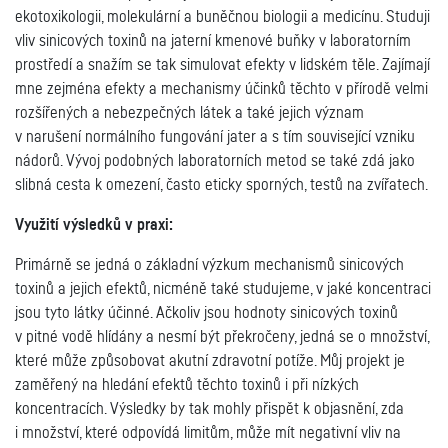
ekotoxikologii, molekulární a buněčnou biologii a medicínu. Studuji
vliv sinicových toxinů na jaterní kmenové buňky v laboratorním
prostředí a snažím se tak simulovat efekty v lidském těle. Zajímají
mne zejména efekty a mechanismy účinků těchto v přírodě velmi
rozšířených a nebezpečných látek a také jejich význam
v narušení normálního fungování jater a s tím související vzniku
nádorů. Vývoj podobných laboratorních metod se také zdá jako
slibná cesta k omezení, často eticky sporných, testů na zvířatech.
Využití výsledků v praxi:
Primárně se jedná o základní výzkum mechanismů sinicových
toxinů a jejich efektů, nicméně také studujeme, v jaké koncentraci
jsou tyto látky účinné. Ačkoliv jsou hodnoty sinicových toxinů
v pitné vodě hlídány a nesmí být překročeny, jedná se o množství,
které může způsobovat akutní zdravotní potíže. Můj projekt je
zaměřený na hledání efektů těchto toxinů i při nízkých
koncentracích. Výsledky by tak mohly přispět k objasnění, zda
i množství, které odpovídá limitům, může mít negativní vliv na