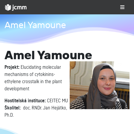
Amel Yamoune
Amel Yamoune
Projekt:
Elucidating molecular
mechanisms of cytokinins-
ethylene crosstalk in the plant
development
Hostitelská instituce:
CEITEC MU
Školitel:
doc. RNDr. Jan Hejátko,
Ph.D.