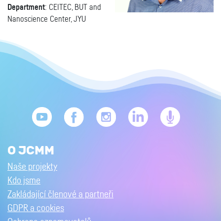
Department
: CEITEC, BUT and
Nanoscience Center, JYU
O JCMM
Naše projekty
Kdo jsme
Zakládající členové a partneři
GDPR a cookies