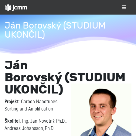
Ján Borovský (STUDIUM
UKONČIL)
Ján
Borovský (STUDIUM
UKONČIL)
Projekt
: Carbon Nanotubes
Sorting and Amplification
Školitel
: Ing. Jan Novotný, Ph.D.,
Andreas Johansson, Ph.D.