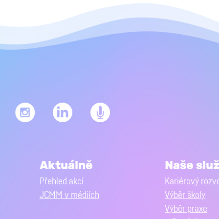
Aktuálně
Naše slu
Přehled akcí
Kariérový rozv
JCMM v médiích
Výběr školy
Výběr praxe