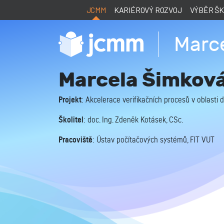
JCMM
KARIÉROVÝ ROZVOJ
VÝBĚR Š
Marc
Marcela Šimkov
Projekt
: Akcelerace verifikačních procesů v oblasti
Školitel
: doc. Ing. Zdeněk Kotásek, CSc.
Pracoviště
: Ústav počítačových systémů, FIT VUT