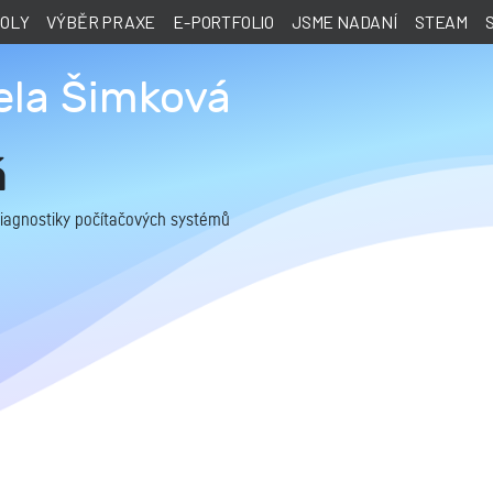
KOLY
VÝBĚR PRAXE
E-PORTFOLIO
JSME NADANÍ
STEAM
ela Šimková
á
 diagnostiky počítačových systémů