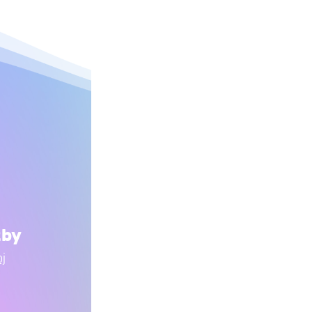
žby
oj