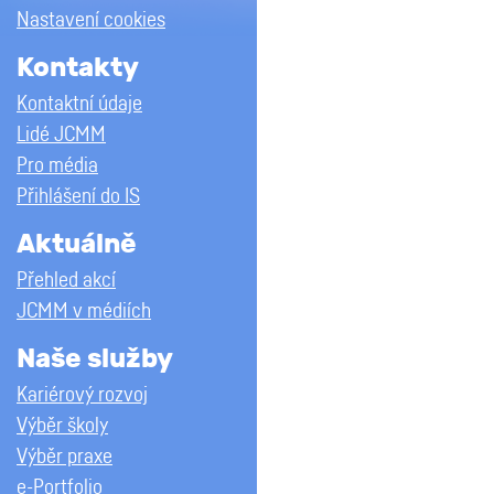
Nastavení cookies
Kontakty
Kontaktní údaje
Lidé JCMM
Pro média
Přihlášení do IS
Aktuálně
Přehled akcí
JCMM v médiích
Naše služby
Kariérový rozvoj
Výběr školy
Výběr praxe
e-Portfolio