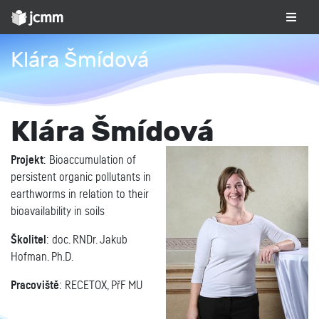
Klára Šmídová
Klára Šmídová
Projekt
: Bioaccumulation of
persistent organic pollutants in
earthworms in relation to their
bioavailability in soils
Školitel
: doc. RNDr. Jakub
Hofman. Ph.D.
Pracoviště
: RECETOX, PřF MU