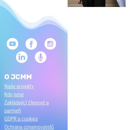
O JCMM
Naše projekty
Kdo jsme
Zakládající členové a
partneři
GDPR a cookies
Ochrana oznamovatelů