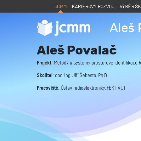
JCMM
KARIÉROVÝ ROZVOJ
VÝBĚR Š
Aleš 
Aleš Povalač
Projekt
: Metody a systémy prostorové identifikace R
Školitel
: doc. Ing. Jiří Šebesta, Ph.D.
Pracoviště
: Ústav radioelektroniky, FEKT VUT