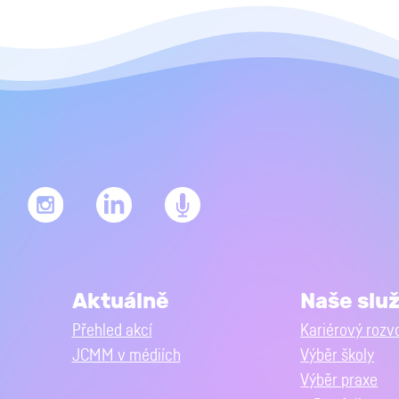
Aktuálně
Naše slu
Přehled akcí
Kariérový rozv
JCMM v médiích
Výběr školy
Výběr praxe