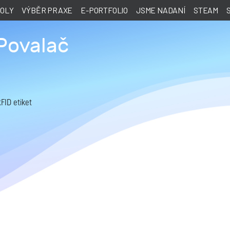
KOLY
VÝBĚR PRAXE
E-PORTFOLIO
JSME NADANÍ
STEAM
Povalač
FID etiket