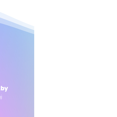
žby
oj