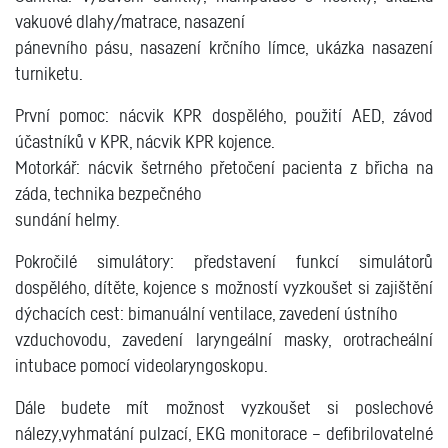
vakuové dlahy/matrace, nasazení
pánevního pásu, nasazení krčního límce, ukázka nasazení
turniketu.
První pomoc: nácvik KPR dospělého, použití AED, závod
účastníků v KPR, nácvik KPR kojence.
Motorkář: nácvik šetrného přetočení pacienta z břicha na
záda, technika bezpečného
sundání helmy.
Pokročilé simulátory: představení funkcí simulátorů
dospělého, dítěte, kojence s možností vyzkoušet si zajištění
dýchacích cest: bimanuální ventilace, zavedení ústního
vzduchovodu, zavedení laryngeální masky, orotracheální
intubace pomocí videolaryngoskopu.
Dále budete mít možnost vyzkoušet si poslechové
nálezy,vyhmatání pulzací, EKG monitorace – defibrilovatelné