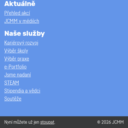
Aktuálně
Přehled akcí
JCMM v médiích
Naše služby
Kariérový rozvoj
Výběr školy
Výběr praxe
e-Portfolio
Jsme nadaní
STEAM
Stipendia a vědci
Soutěže
Nyní můžete už jen
stoupat
.
© 2026 JCMM