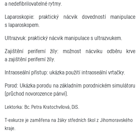
a nedefibrilovatelné rytmy.
Laparoskopie: praktický nácvik dovedností manipulace
s laparoskopem.
Ultrazvuk: praktický nácvik manipulace s ultrazvukem.
Zajištění periferní žíly: možnost nácviku odběru krve
a zajištění periferní žíly.
Intraoseální přístup: ukázka použití intraoseální vrtačky.
Porod: Ukázka porodu na základním porodnickém simulátoru
(průchod novorozence pánví).
Lektorka:
Bc. Petra Kratochvílová, DiS.
T-exkurze je zaměřena na žáky středních škol z Jihomoravského
kraje.