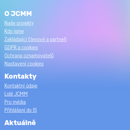
O JCMM
Naše projekty
Kdo jsme
Zakládající členové a partneři
GDPR a cookies
Ochrana oznamovatelů
Nastavení cookies
Kontakty
Kontaktní údaje
Lidé JCMM
Pro média
Přihlášení do IS
Aktuálně