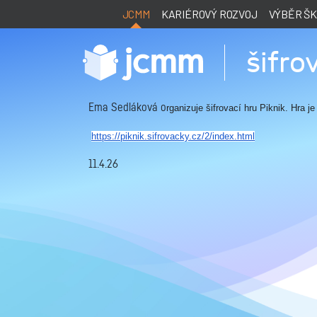
JCMM
KARIÉROVÝ ROZVOJ
VÝBĚR Š
šifro
Ema Sedláková o
rganizuje šifrovací hru Piknik.
Hra je
https://piknik.
sifrovacky.cz/2/index.html
11.4.26