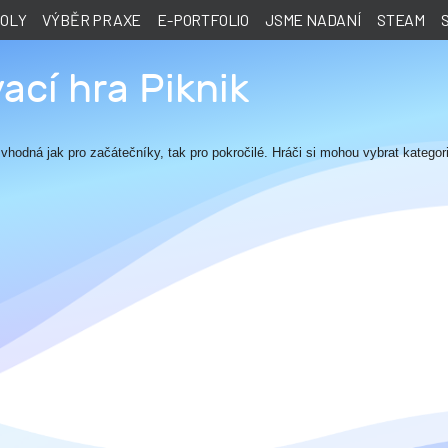
KOLY
VÝBĚR PRAXE
E-PORTFOLIO
JSME NADANÍ
STEAM
vací hra Piknik
 vhodná jak pro začátečníky, tak pro pokročilé. Hráči si mohou vybrat kategori