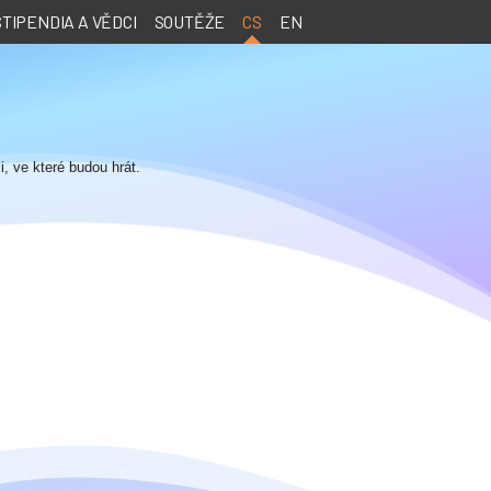
STIPENDIA A VĚDCI
SOUTĚŽE
CS
EN
i, ve které budou hrát.