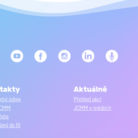
takty
Aktuálně
tní údaje
Přehled akcí
JCMM
JCMM v médiích
édia
šení do IS