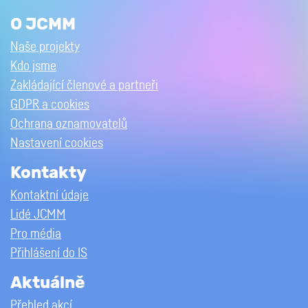
O JCMM
Naše projekty
Kdo jsme
Zakládající členové a partneři
GDPR a cookies
Ochrana oznamovatelů
Nastavení cookies
Kontakty
Kontaktní údaje
Lidé JCMM
Pro média
Přihlášení do IS
Aktuálně
Přehled akcí