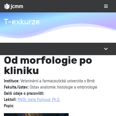
T-exkurze
Od morfologie po
kliniku
Instituce:
Veterinární a farmaceutická univerzita v Brně
Fakulta/ústav:
Ústav anatomie, histologie a embryologie
Další údaje o pracovišti:
Lektoři:
MVDr. Iveta Putnová, Ph.D.
Popis: